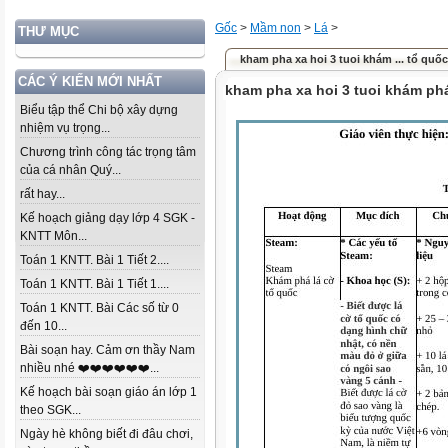
Gốc
>
Mầm non
>
Lá
>
THƯ MỤC
kham pha xa hoi 3 tuoi khám ... tổ quốc
CÁC Ý KIẾN MỚI NHẤT
kham pha xa hoi 3 tuoi khám phá
Biểu tập thể Chi bộ xây dựng
nhiệm vụ trọng...
Chương trình công tác trọng tâm
của cá nhân Quý...
rất hay...
Kế hoạch giảng dạy lớp 4 SGK -
KNTT Môn...
Toán 1 KNTT. Bài 1 Tiết 2....
Toán 1 KNTT. Bài 1 Tiết 1....
Toán 1 KNTT. Bài Các số từ 0
đến 10...
Bài soạn hay. Cảm ơn thầy Nam
nhiều nhé ❤️❤️❤️❤️❤️❤️...
Kế hoạch bài soạn giáo án lớp 1
theo SGK...
Ngày hè không biết đi đâu chơi,