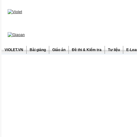
ViOLET.VN
Bài giảng
Giáo án
Đề thi & Kiểm tra
Tư liệu
E-Lea