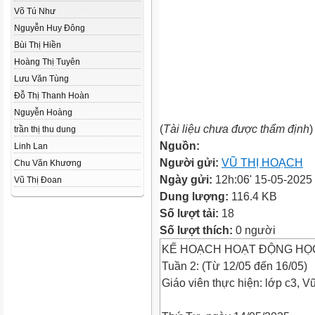
Võ Tú Như
Nguyễn Huy Đông
Bùi Thị Hiền
Hoàng Thị Tuyên
Lưu Văn Tùng
Đỗ Thị Thanh Hoàn
Nguyễn Hoàng
(
Tài liệu chưa được thẩm định
)
trần thị thu dung
Nguồn:
Linh Lan
Người gửi:
VŨ THỊ HOẠCH
Chu Văn Khương
Ngày gửi:
12h:06' 15-05-2025
Vũ Thị Đoan
Dung lượng:
116.4 KB
Số lượt tải:
18
Số lượt thích:
0 người
KẾ HOẠCH HOẠT ĐỘNG HỌ
Tuần 2: (Từ 12/05 đến 16/05)
Giáo viên thực hiện: lớp c3, 