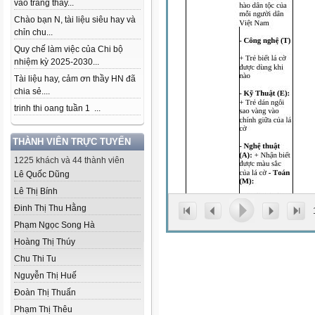
vào trang thầy...
Chào bạn N, tài liệu siêu hay và
chỉn chu...
Quy chế làm việc của Chi bộ
nhiệm kỳ 2025-2030...
Tài liệu hay, cảm ơn thầy HN đã
chia sẻ....
trinh thi oang tuần 1 ...
THÀNH VIÊN TRỰC TUYẾN
1225 khách và 44 thành viên
Lê Quốc Dũng
Lê Thị Bính
Đinh Thị Thu Hằng
Phạm Ngọc Song Hà
Hoàng Thị Thúy
Chu Thi Tu
Nguyễn Thị Huế
Đoàn Thị Thuấn
Phạm Thị Thêu