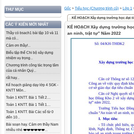
Gốc
>
Tiểu học (Chương trình cũ)
>
Lớp 1
THƯ MỤC
KẾ HOẠCH Xây dựng trường học đạt tiê
CÁC Ý KIẾN MỚI NHẤT
KẾ HOẠCH Xây dựng trường học 
Thầy có bsach1 bài tập 10 và 11
an ninh, trật tự” Năm 2022
mà có...
Cảm ơn thầy!...
Biểu tập thể Chi bộ xây dựng
nhiệm vụ trọng...
Chương trình công tác trọng tâm
của cá nhân Quý...
rất hay...
Kế hoạch giảng dạy lớp 4 SGK -
KNTT Môn...
Toán 1 KNTT. Bài 1 Tiết 2....
Toán 1 KNTT. Bài 1 Tiết 1....
Toán 1 KNTT. Bài Các số từ 0
đến 10...
Bài soạn hay. Cảm ơn thầy Nam
nhiều nhé ❤️❤️❤️❤️❤️❤️...