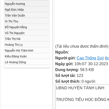
Nguyễn hương
Ngô Đức Hiệp
Trần Văn Duẩn
Vi Thị Thu
Đỗ Nguyệt Hằng
Vũ Thị Nguyện
Trần Thị Hà
Hoàng Thị Ly
(
Tài liệu chưa được thẩm định
)
Nguyễn Hà Trâm Anh
Nguồn:
Kiều Đăng Xuân
Người gửi:
Cao Thống Suý
(
t
Lê Hoàng Dũng
Ngày gửi:
10h:07' 30-12-2023
Dung lượng:
58.5 KB
Số lượt tải:
123
Số lượt thích:
0 người
UBND HUYỆN TÁNH LINH
TRƯỜNG TIỂU HỌC ĐỒNG 