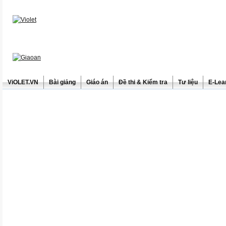
ViOLET.VN
Bài giảng
Giáo án
Đề thi & Kiểm tra
Tư liệu
E-Lea