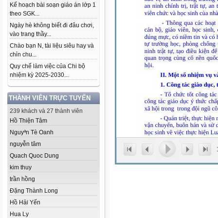
Kế hoạch bài soạn giáo án lớp 1
theo SGK...
Ngày hè không biết đi đâu chơi,
vào trang thầy...
Chào bạn N, tài liệu siêu hay và
chỉn chu...
Quy chế làm việc của Chi bộ
nhiệm kỳ 2025-2030...
THÀNH VIÊN TRỰC TUYẾN
239 khách và 27 thành viên
Hồ Thiện Tâm
Nguyªn Tè Oanh
nguyễn tâm
Quach Quoc Dung
kim thuy
trần hồng
Đặng Thành Long
Hồ Hải Yến
Hua Ly