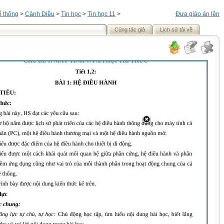
ổ thông
>
Cánh Diều
>
Tin học
>
Tin học 11
>
Đưa giáo án lên
Cùng tác giả
Lịch sử tải về