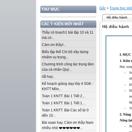
Gốc
>
Trung học ph
THƯ MỤC
Hệ điều hành
CÁC Ý KIẾN MỚI NHẤT
Hệ điều hành
Thầy có bsach1 bài tập 10 và 11
mà có...
Cảm ơn thầy!...
Biểu tập thể Chi bộ xây dựng
nhiệm vụ trọng...
Chương trình công tác trọng tâm
của cá nhân Quý...
rất hay...
Kế hoạch giảng dạy lớp 4 SGK -
KNTT Môn...
Toán 1 KNTT. Bài 1 Tiết 2....
Toán 1 KNTT. Bài 1 Tiết 1....
Toán 1 KNTT. Bài Các số từ 0
đến 10...
Bài soạn hay. Cảm ơn thầy Nam
nhiều nhé ❤️❤️❤️❤️❤️❤️...