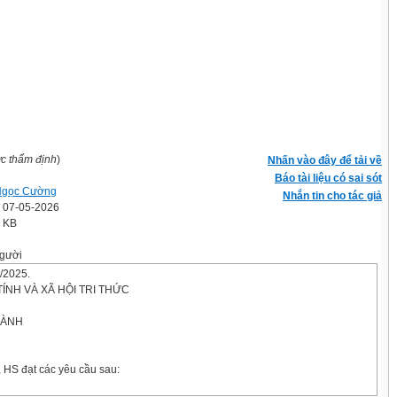
ợc thẩm định
)
Nhấn vào đây để tải về
Báo tài liệu có sai sót
Ngọc Cường
Nhắn tin cho tác giả
' 07-05-2026
2 KB
gười
/2025.
TÍNH VÀ XÃ HỘI TRI THỨC
 HÀNH
 HS đạt các yêu cầu sau: