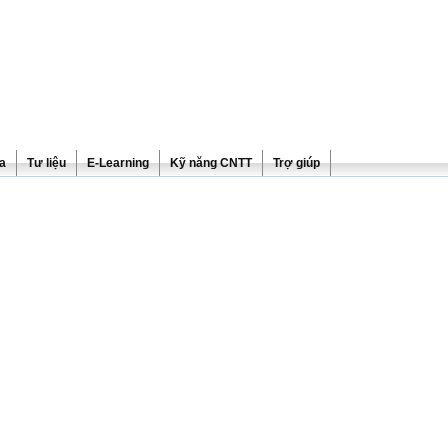
ra
Tư liệu
E-Learning
Kỹ năng CNTT
Trợ giúp