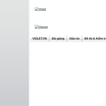
ViOLET.VN
Bài giảng
Giáo án
Đề thi & Kiểm t