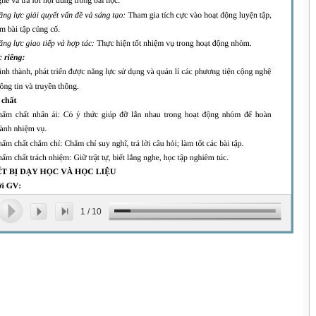
1
/
10