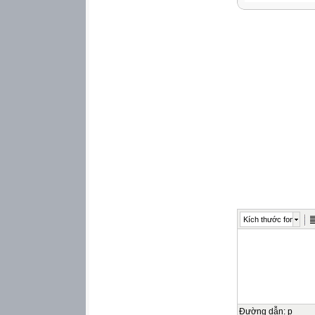
Sơ bộ nắm được l
nhân (PC), một h
-
Hiểu được đặc điể
-
Hiểu được một cá
mềm ứng dụng cũn
hệ thống.
-
Trình bày được nộ
Kích thước font
2. Năng lực
Năng lực chung:
-
Năng lực tự chủ, 
nghe và trả lời nộ
Đường dẫn
:
p