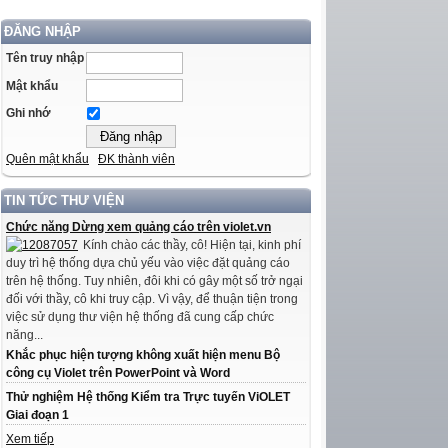
ĐĂNG NHẬP
Tên truy nhập
Mật khẩu
Ghi nhớ
Quên mật khẩu
ĐK thành viên
TIN TỨC THƯ VIỆN
Chức năng Dừng xem quảng cáo trên violet.vn
Kính chào các thầy, cô! Hiện tại, kinh phí
duy trì hệ thống dựa chủ yếu vào việc đặt quảng cáo
trên hệ thống. Tuy nhiên, đôi khi có gây một số trở ngại
đối với thầy, cô khi truy cập. Vì vậy, để thuận tiện trong
việc sử dụng thư viện hệ thống đã cung cấp chức
năng...
Khắc phục hiện tượng không xuất hiện menu Bộ
công cụ Violet trên PowerPoint và Word
Thử nghiệm Hệ thống Kiểm tra Trực tuyến ViOLET
Giai đoạn 1
Xem tiếp