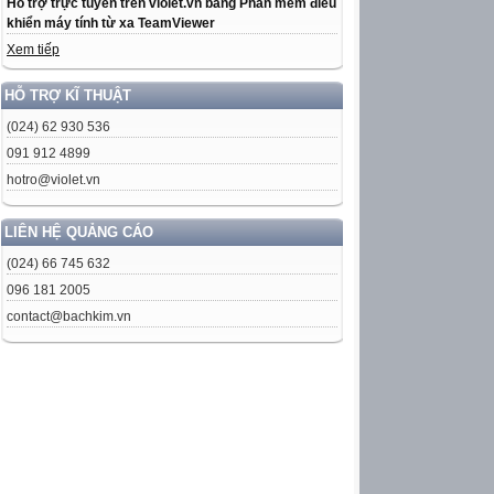
Hỗ trợ trực tuyến trên violet.vn bằng Phần mềm điều
khiển máy tính từ xa TeamViewer
Xem tiếp
HỖ TRỢ KĨ THUẬT
(024) 62 930 536
091 912 4899
hotro@violet.vn
LIÊN HỆ QUẢNG CÁO
(024) 66 745 632
096 181 2005
contact@bachkim.vn