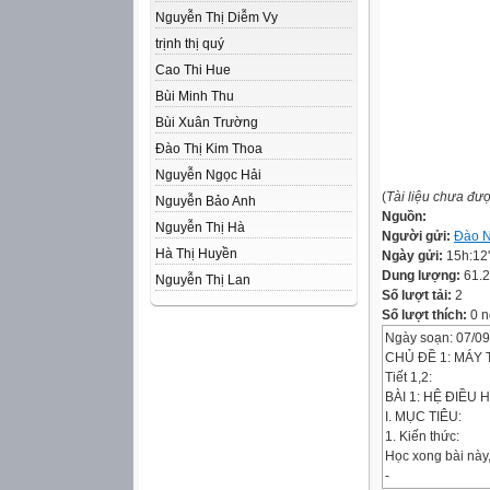
Nguyễn Thị Diễm Vy
trịnh thị quý
Cao Thi Hue
Bùi Minh Thu
Bùi Xuân Trường
Đào Thị Kim Thoa
Nguyễn Ngọc Hải
(
Tài liệu chưa đư
Nguyễn Bảo Anh
Nguồn:
Nguyễn Thị Hà
Người gửi:
Đào 
Hà Thị Huyền
Ngày gửi:
15h:12
Dung lượng:
61.
Nguyễn Thị Lan
Số lượt tải:
2
Số lượt thích:
0 n
Ngày soạn: 07/09
CHỦ ĐỀ 1: MÁY 
Tiết 1,2:
BÀI 1: HỆ ĐIỀU
I. MỤC TIÊU:
1. Kiến thức:
Học xong bài này,
-