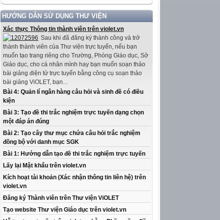
HƯỚNG DẪN SỬ DỤNG THƯ VIỆN
Xác thực Thông tin thành viên trên violet.vn
Sau khi đã đăng ký thành công và trở
thành thành viên của Thư viện trực tuyến, nếu bạn
muốn tạo trang riêng cho Trường, Phòng Giáo dục, Sở
Giáo dục, cho cá nhân mình hay bạn muốn soạn thảo
bài giảng điện tử trực tuyến bằng công cụ soạn thảo
bài giảng ViOLET, bạn...
Bài 4: Quản lí ngân hàng câu hỏi và sinh đề có điều
kiện
Bài 3: Tạo đề thi trắc nghiệm trực tuyến dạng chọn
một đáp án đúng
Bài 2: Tạo cây thư mục chứa câu hỏi trắc nghiệm
đồng bộ với danh mục SGK
Bài 1: Hướng dẫn tạo đề thi trắc nghiệm trực tuyến
Lấy lại Mật khẩu trên violet.vn
Kích hoạt tài khoản (Xác nhận thông tin liên hệ) trên
violet.vn
Đăng ký Thành viên trên Thư viện ViOLET
Tạo website Thư viện Giáo dục trên violet.vn