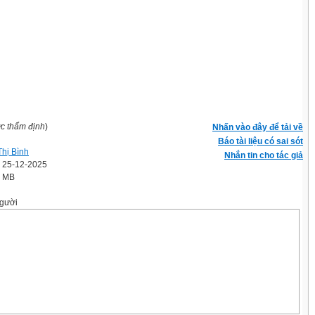
ợc thẩm định
)
Nhấn vào đây để tải về
Báo tài liệu có sai sót
hị Bình
Nhắn tin cho tác giả
' 25-12-2025
4 MB
gười