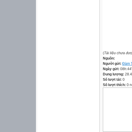
(
Tài liệu chưa đư
Nguồn:
Người gửi:
Đàm T
Ngày gửi:
08h:44
Dung lượng:
28.
Số lượt tải:
0
Số lượt thích:
0 n