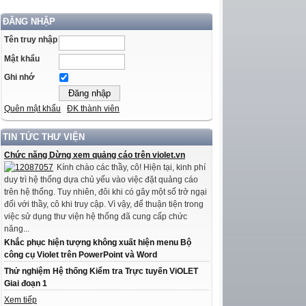
ĐĂNG NHẬP
Tên truy nhập
Mật khẩu
Ghi nhớ
Quên mật khẩu
ĐK thành viên
TIN TỨC THƯ VIỆN
Chức năng Dừng xem quảng cáo trên violet.vn
Kính chào các thầy, cô! Hiện tại, kinh phí
duy trì hệ thống dựa chủ yếu vào việc đặt quảng cáo
trên hệ thống. Tuy nhiên, đôi khi có gây một số trở ngại
đối với thầy, cô khi truy cập. Vì vậy, để thuận tiện trong
việc sử dụng thư viện hệ thống đã cung cấp chức
năng...
Khắc phục hiện tượng không xuất hiện menu Bộ
công cụ Violet trên PowerPoint và Word
Thử nghiệm Hệ thống Kiểm tra Trực tuyến ViOLET
Giai đoạn 1
Xem tiếp