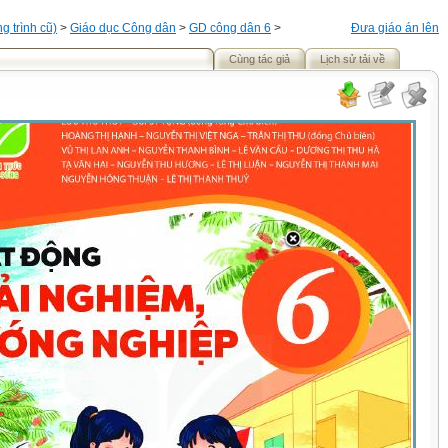
 trình cũ)
>
Giáo dục Công dân
>
GD công dân 6
>
Đưa giáo án lên
Cùng tác giả
Lịch sử tải về