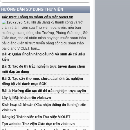
HƯỚNG DẪN SỬ DỤNG THƯ VIỆN
Xác thực Thông tin thành viên trên violet.vn
Sau khi đã đăng ký thành công và trở
thành thành viên của Thư viện trực tuyến, nếu bạn
muốn tạo trang riêng cho Trường, Phòng Giáo dục, Sở
Giáo dục, cho cá nhân mình hay bạn muốn soạn thảo
bài giảng điện tử trực tuyến bằng công cụ soạn thảo
bài giảng ViOLET, bạn...
Bài 4: Quản lí ngân hàng câu hỏi và sinh đề có điều
kiện
Bài 3: Tạo đề thi trắc nghiệm trực tuyến dạng chọn
một đáp án đúng
Bài 2: Tạo cây thư mục chứa câu hỏi trắc nghiệm
đồng bộ với danh mục SGK
Bài 1: Hướng dẫn tạo đề thi trắc nghiệm trực tuyến
Lấy lại Mật khẩu trên violet.vn
Kích hoạt tài khoản (Xác nhận thông tin liên hệ) trên
violet.vn
Đăng ký Thành viên trên Thư viện ViOLET
Tạo website Thư viện Giáo dục trên violet.vn