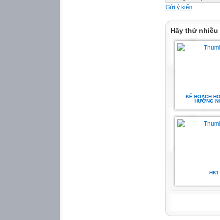
Gửi ý kiến
Hãy thử nhiều
KẾ HOẠCH H
HƯỚNG N
HK1