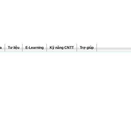
ra
Tư liệu
E-Learning
Kỹ năng CNTT
Trợ giúp