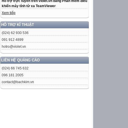
Hỗ trợ trực tuyến trên violet.vn bằng Phần mềm điều
khiển máy tính từ xa TeamViewer
Xem tiếp
HỖ TRỢ KĨ THUẬT
(024) 62 930 536
091 912 4899
hotro@violet.vn
LIÊN HỆ QUẢNG CÁO
(024) 66 745 632
096 181 2005
contact@bachkim.vn