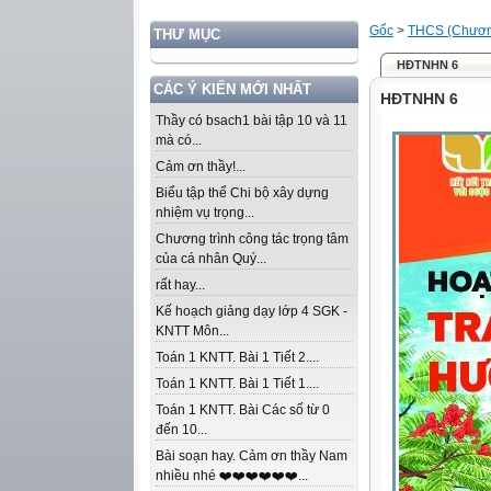
Gốc
>
THCS (Chương
THƯ MỤC
HĐTNHN 6
CÁC Ý KIẾN MỚI NHẤT
HĐTNHN 6
Thầy có bsach1 bài tập 10 và 11
mà có...
Cảm ơn thầy!...
Biểu tập thể Chi bộ xây dựng
nhiệm vụ trọng...
Chương trình công tác trọng tâm
của cá nhân Quý...
rất hay...
Kế hoạch giảng dạy lớp 4 SGK -
KNTT Môn...
Toán 1 KNTT. Bài 1 Tiết 2....
Toán 1 KNTT. Bài 1 Tiết 1....
Toán 1 KNTT. Bài Các số từ 0
đến 10...
Bài soạn hay. Cảm ơn thầy Nam
nhiều nhé ❤️❤️❤️❤️❤️❤️...