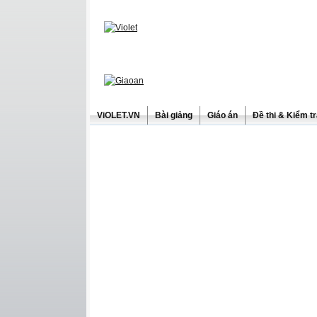
ViOLET.VN
Bài giảng
Giáo án
Đề thi & Kiểm t