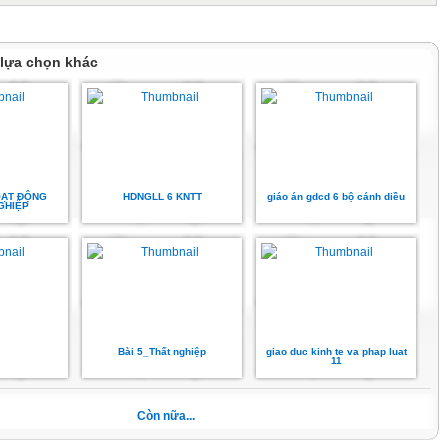
 lựa chọn khác
OẠT ĐỘNG
HDNGLL 6 KNTT
giáo án gdcd 6 bộ cánh diều
GHIỆP
Bài 5_Thất nghiệp
giao duc kinh te va phap luat
11
Còn nữa...