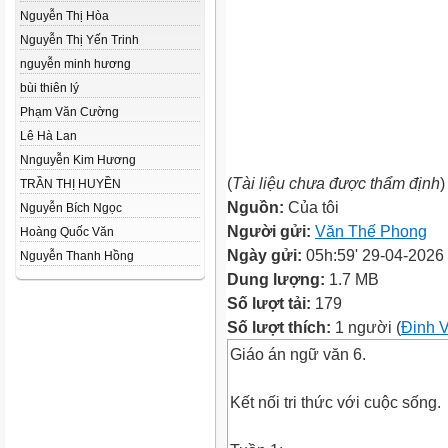
Nguyễn Thị Hòa
Nguyễn Thị Yến Trinh
nguyễn minh hương
bùi thiên lý
Phạm Văn Cường
Lê Hà Lan
Nnguyễn Kim Hương
(
Tài liệu chưa được thẩm định
)
TRẦN THỊ HUYỀN
Nguồn:
Của tôi
Nguyễn Bích Ngọc
Người gửi:
Văn Thế Phong
Hoàng Quốc Văn
Ngày gửi:
05h:59' 29-04-2026
Nguyễn Thanh Hồng
Dung lượng:
1.7 MB
Số lượt tải:
179
Số lượt thích:
1 người (
Đinh 
Giáo án ngữ văn 6.
Kết nối tri thức với cuộc sống.