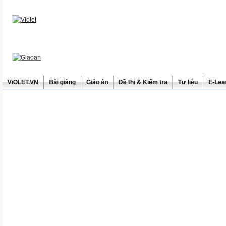
ViOLET.VN
Bài giảng
Giáo án
Đề thi & Kiểm tra
Tư liệu
E-Lea