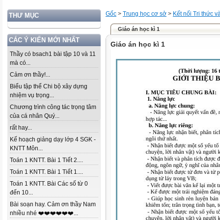
Gốc
>
Trung học cơ sở
>
Kết nối Tri thức 
THƯ MỤC
Giáo án học kì 1
CÁC Ý KIẾN MỚI NHẤT
Giáo án học kì 1
Thầy có bsach1 bài tập 10 và 11
mà có...
Cảm ơn thầy!...
Biểu tập thể Chi bộ xây dựng
nhiệm vụ trọng...
Chương trình công tác trọng tâm
của cá nhân Quý...
rất hay...
Kế hoạch giảng dạy lớp 4 SGK -
KNTT Môn...
Toán 1 KNTT. Bài 1 Tiết 2....
Toán 1 KNTT. Bài 1 Tiết 1....
Toán 1 KNTT. Bài Các số từ 0
đến 10...
Bài soạn hay. Cảm ơn thầy Nam
nhiều nhé ❤️❤️❤️❤️❤️❤️...