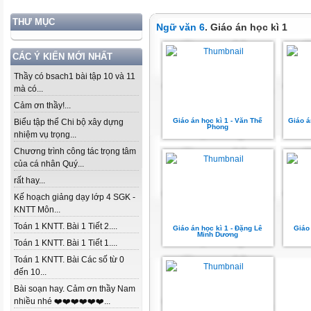
THƯ MỤC
Ngữ văn 6
. Giáo án học kì 1
CÁC Ý KIẾN MỚI NHẤT
Thầy có bsach1 bài tập 10 và 11
mà có...
Cảm ơn thầy!...
Giáo án học kì 1 - Văn Thế
Giáo á
Biểu tập thể Chi bộ xây dựng
Phong
nhiệm vụ trọng...
Chương trình công tác trọng tâm
của cá nhân Quý...
rất hay...
Kế hoạch giảng dạy lớp 4 SGK -
KNTT Môn...
Toán 1 KNTT. Bài 1 Tiết 2....
Giáo án học kì 1 - Đặng Lê
Giáo
Minh Dương
Toán 1 KNTT. Bài 1 Tiết 1....
Toán 1 KNTT. Bài Các số từ 0
đến 10...
Bài soạn hay. Cảm ơn thầy Nam
nhiều nhé ❤️❤️❤️❤️❤️❤️...