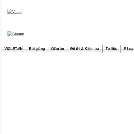
ViOLET.VN
Bài giảng
Giáo án
Đề thi & Kiểm tra
Tư liệu
E-Lea