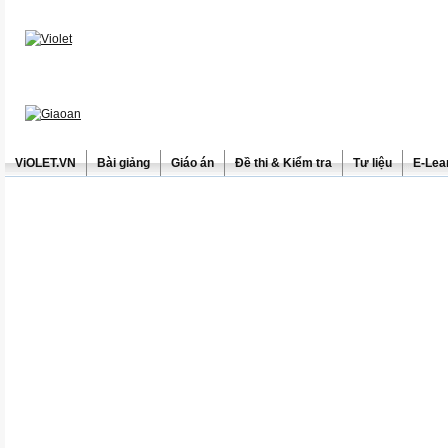
ViOLET.VN
Bài giảng
Giáo án
Đề thi & Kiểm tra
Tư liệu
E-Lea