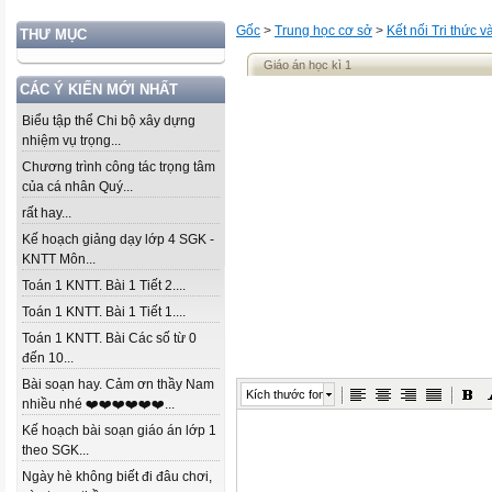
Gốc
>
Trung học cơ sở
>
Kết nối Tri thức 
THƯ MỤC
Giáo án học kì 1
CÁC Ý KIẾN MỚI NHẤT
Biểu tập thể Chi bộ xây dựng
nhiệm vụ trọng...
Chương trình công tác trọng tâm
của cá nhân Quý...
rất hay...
Kế hoạch giảng dạy lớp 4 SGK -
KNTT Môn...
Toán 1 KNTT. Bài 1 Tiết 2....
Toán 1 KNTT. Bài 1 Tiết 1....
Toán 1 KNTT. Bài Các số từ 0
đến 10...
Bài soạn hay. Cảm ơn thầy Nam
Kích thước font
nhiều nhé ❤️❤️❤️❤️❤️❤️...
Kế hoạch bài soạn giáo án lớp 1
theo SGK...
Ngày hè không biết đi đâu chơi,