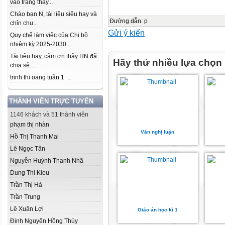
vào trang thầy...
Chào bạn N, tài liệu siêu hay và
Đường dẫn
:
p
chỉn chu...
Gửi ý kiến
Quy chế làm việc của Chi bộ
nhiệm kỳ 2025-2030...
Tài liệu hay, cảm ơn thầy HN đã
Hãy thử nhiều lựa chọn
chia sẻ....
trinh thi oang tuần 1 ...
THÀNH VIÊN TRỰC TUYẾN
1146 khách và 51 thành viên
phạm thị nhàn
Văn nghị luận
Hồ Thị Thanh Mai
Lê Ngọc Tân
Nguyễn Huỳnh Thanh Nhã
Dung Thi Kieu
Trần Thị Hà
Trần Trung
Lê Xuân Lợi
Giáo án học kì 1
Đinh Nguyên Hồng Thủy