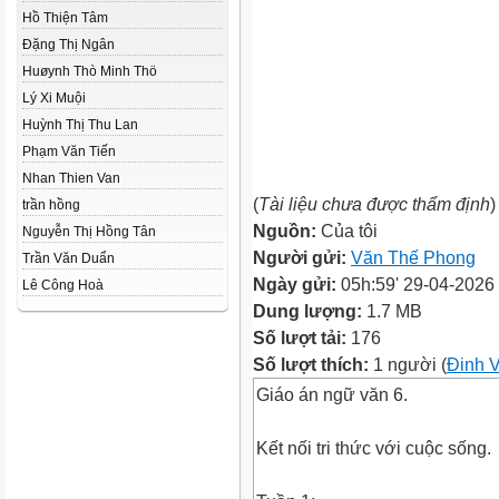
Hồ Thiện Tâm
Đặng Thị Ngân
Huøynh Thò Minh Thö
Lý Xi Muội
Huỳnh Thị Thu Lan
Phạm Văn Tiến
Nhan Thien Van
(
Tài liệu chưa được thẩm định
)
trần hồng
Nguồn:
Của tôi
Nguyễn Thị Hồng Tân
Người gửi:
Văn Thế Phong
Trần Văn Duẩn
Ngày gửi:
05h:59' 29-04-2026
Lê Công Hoà
Dung lượng:
1.7 MB
Số lượt tải:
176
Số lượt thích:
1 người (
Đinh 
Giáo án ngữ văn 6.
Kết nối tri thức với cuộc sống.