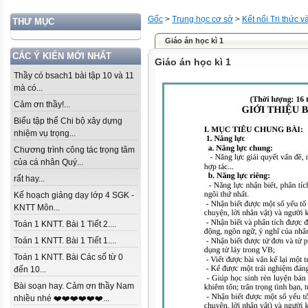
Gốc
>
Trung học cơ sở
>
Kết nối Tri thức 
THƯ MỤC
Giáo án học kì 1
CÁC Ý KIẾN MỚI NHẤT
Giáo án học kì 1
Thầy có bsach1 bài tập 10 và 11
mà có...
Cảm ơn thầy!...
Biểu tập thể Chi bộ xây dựng
nhiệm vụ trọng...
Chương trình công tác trọng tâm
của cá nhân Quý...
rất hay...
Kế hoạch giảng dạy lớp 4 SGK -
KNTT Môn...
Toán 1 KNTT. Bài 1 Tiết 2....
Toán 1 KNTT. Bài 1 Tiết 1....
Toán 1 KNTT. Bài Các số từ 0
đến 10...
Bài soạn hay. Cảm ơn thầy Nam
nhiều nhé ❤️❤️❤️❤️❤️❤️...