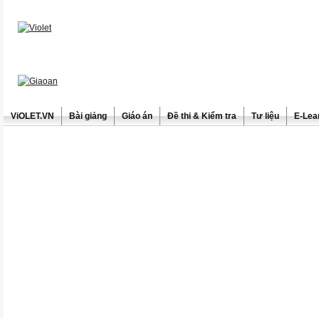
ViOLET.VN
Bài giảng
Giáo án
Đề thi & Kiểm tra
Tư liệu
E-Lea