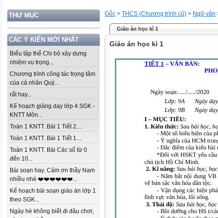
Gốc
>
THCS (Chương trình cũ)
>
Ngữ văn
THƯ MỤC
Giáo án học kì 1
CÁC Ý KIẾN MỚI NHẤT
Giáo án học kì 1
Biểu tập thể Chi bộ xây dựng
nhiệm vụ trọng...
Chương trình công tác trọng tâm
của cá nhân Quý...
rất hay...
Kế hoạch giảng dạy lớp 4 SGK -
KNTT Môn...
Toán 1 KNTT. Bài 1 Tiết 2....
Toán 1 KNTT. Bài 1 Tiết 1....
Toán 1 KNTT. Bài Các số từ 0
đến 10...
Bài soạn hay. Cảm ơn thầy Nam
nhiều nhé ❤️❤️❤️❤️❤️❤️...
Kế hoạch bài soạn giáo án lớp 1
theo SGK...
Ngày hè không biết đi đâu chơi,