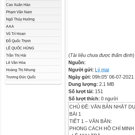
Cao Xuân Hào
Phạm Văn Nam
Ngô Thúy Hường
A A A
Vũ Trí Hoan
Đỗ Quốc Thịnh
LÊ QUỐC HÙNG
(
Tài liệu chưa được thẩm định
)
Trần Thị Hải
Nguồn:
Lê Văn Hòa
Người gửi:
Lý mai
Hoàng Thị Nhung
Ngày gửi:
09h:05' 06-07-2021
Trương Đức Quốc
Dung lượng:
2.1 MB
Số lượt tải:
151
Số lượt thích:
0 người
CHỦ ĐỀ: VĂN BẢN NHẬT D
BÀI 1
TIẾT 1 – VĂN BẢN:
PHONG CÁCH HỒ CHÍ MINH