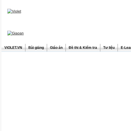
ViOLET.VN
Bài giảng
Giáo án
Đề thi & Kiểm tra
Tư liệu
E-Lea