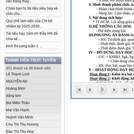
vào trang thầy...
Chào bạn N, tài liệu siêu hay và
chỉn chu...
Quy chế làm việc của Chi bộ
nhiệm kỳ 2025-2030...
Tài liệu hay, cảm ơn thầy HN đã
chia sẻ....
trinh thi oang tuần 1 ...
THÀNH VIÊN TRỰC TUYẾN
351 khách và 38 thành viên
Lê Thanh Linh
NGUYỄN AN
Hoàng Bình
1
đặng kim
Bùi Miên Thảo
Mai Văn Hạnh
Huỳnh Văn Minh
Chu Thị Thu Hương
Đào Thị Thu Hòa