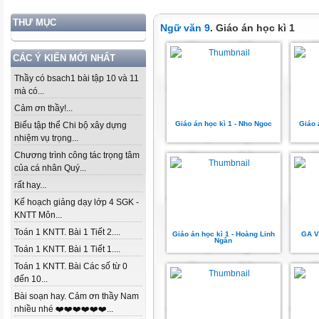
THƯ MỤC
Ngữ văn 9
. Giáo án học kì 1
CÁC Ý KIẾN MỚI NHẤT
Thầy có bsach1 bài tập 10 và 11
mà có...
Cảm ơn thầy!...
Giáo án học kì 1 - Nho Ngoc
Giáo 
Biểu tập thể Chi bộ xây dựng
nhiệm vụ trọng...
Chương trình công tác trọng tâm
của cá nhân Quý...
rất hay...
Kế hoạch giảng dạy lớp 4 SGK -
KNTT Môn...
Toán 1 KNTT. Bài 1 Tiết 2....
Giáo án học kì 1 - Hoàng Linh
GA V
Ngân
Toán 1 KNTT. Bài 1 Tiết 1....
Toán 1 KNTT. Bài Các số từ 0
đến 10...
Bài soạn hay. Cảm ơn thầy Nam
nhiều nhé ❤️❤️❤️❤️❤️❤️...