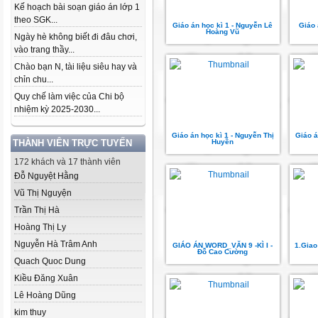
Kế hoạch bài soạn giáo án lớp 1
theo SGK...
Giáo án học kì 1 - Nguyễn Lê
Giáo 
Hoàng Vũ
Ngày hè không biết đi đâu chơi,
vào trang thầy...
Chào bạn N, tài liệu siêu hay và
chỉn chu...
Quy chế làm việc của Chi bộ
nhiệm kỳ 2025-2030...
Giáo án học kì 1 - Nguyễn Thị
Giáo á
THÀNH VIÊN TRỰC TUYẾN
Huyền
172 khách và 17 thành viên
Đỗ Nguyệt Hằng
Vũ Thị Nguyện
Trần Thị Hà
Hoàng Thị Ly
Nguyễn Hà Trâm Anh
GIÁO ÁN WORD_VĂN 9 -KÌ I -
1.Giao
Đỗ Cao Cường
Quach Quoc Dung
Kiều Đăng Xuân
Lê Hoàng Dũng
kim thuy