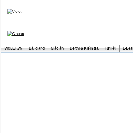
ViOLET.VN
Bài giảng
Giáo án
Đề thi & Kiểm tra
Tư liệu
E-Lea