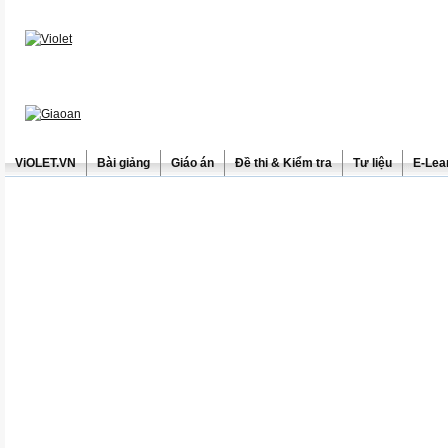
ViOLET.VN
Bài giảng
Giáo án
Đề thi & Kiểm tra
Tư liệu
E-Lea