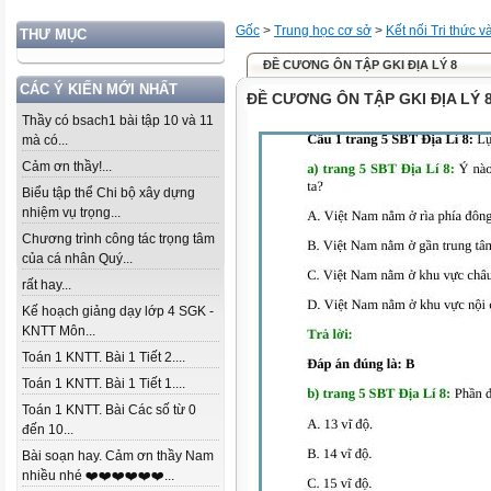
Gốc
>
Trung học cơ sở
>
Kết nối Tri thức 
THƯ MỤC
ĐỀ CƯƠNG ÔN TẬP GKI ĐỊA LÝ 8
CÁC Ý KIẾN MỚI NHẤT
ĐỀ CƯƠNG ÔN TẬP GKI ĐỊA LÝ 
Thầy có bsach1 bài tập 10 và 11
mà có...
Cảm ơn thầy!...
Biểu tập thể Chi bộ xây dựng
nhiệm vụ trọng...
Chương trình công tác trọng tâm
của cá nhân Quý...
rất hay...
Kế hoạch giảng dạy lớp 4 SGK -
KNTT Môn...
Toán 1 KNTT. Bài 1 Tiết 2....
Toán 1 KNTT. Bài 1 Tiết 1....
Toán 1 KNTT. Bài Các số từ 0
đến 10...
Bài soạn hay. Cảm ơn thầy Nam
nhiều nhé ❤️❤️❤️❤️❤️❤️...