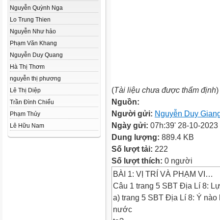
Nguyễn Quỳnh Nga
Lo Trung Thien
Nguyễn Như hảo
Phạm Văn Khang
Nguyễn Duy Quang
Hà Thị Thơm
nguyễn thị phương
(
Tài liệu chưa được thẩm định
)
Lê Thị Diệp
Nguồn:
Trần Đình Chiểu
Người gửi:
Nguyễn Duy Gian
Phạm Thủy
Ngày gửi:
07h:39' 28-10-2023
Lê Hữu Nam
Dung lượng:
889.4 KB
Số lượt tải:
222
Số lượt thích:
0 người
BÀI 1: VỊ TRÍ VÀ PHẠM VI…
Câu 1 trang 5 SBT Địa Lí 8: L
a) trang 5 SBT Địa Lí 8: Ý nào 
nước