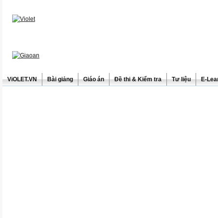
ViOLET.VN
Bài giảng
Giáo án
Đề thi & Kiểm tra
Tư liệu
E-Lea