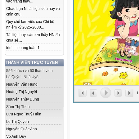
vào trang thầy...
Chào bạn N, tài liệu siêu hay và
chỉn chu...
Quy chế làm việc của Chi bộ
nhiệm kỳ 2025-2030...
Tài liệu hay, cảm ơn thầy HN đã
chia sẻ....
trinh thi oang tuần 1 ...
THÀNH VIÊN TRỰC TUYẾN
556 khách và 63 thành viên
Lê Quỳnh Nhã Uyên
Nguyễn Văn Hùng
Hoàng Thị Nguyệt
1
Nguyễn Thùy Dung
Sầm Thị Thoa
Lưu Ngọc Thuý Hiền
Lê Thị Quyên
Nguyễn Quốc Anh
Võ Anh Duy