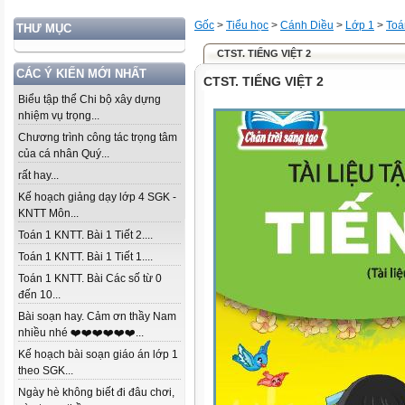
Gốc
>
Tiểu học
>
Cánh Diều
>
Lớp 1
>
Toá
THƯ MỤC
CTST. TIẾNG VIỆT 2
CÁC Ý KIẾN MỚI NHẤT
CTST. TIẾNG VIỆT 2
Biểu tập thể Chi bộ xây dựng
nhiệm vụ trọng...
Chương trình công tác trọng tâm
của cá nhân Quý...
rất hay...
Kế hoạch giảng dạy lớp 4 SGK -
KNTT Môn...
Toán 1 KNTT. Bài 1 Tiết 2....
Toán 1 KNTT. Bài 1 Tiết 1....
Toán 1 KNTT. Bài Các số từ 0
đến 10...
Bài soạn hay. Cảm ơn thầy Nam
nhiều nhé ❤️❤️❤️❤️❤️❤️...
Kế hoạch bài soạn giáo án lớp 1
theo SGK...
Ngày hè không biết đi đâu chơi,