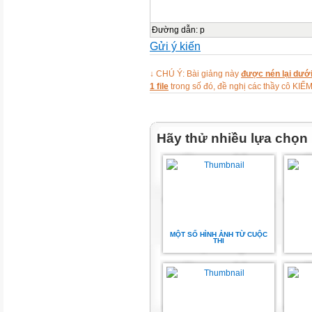
Đường dẫn
:
p
Gửi ý kiến
↓ CHÚ Ý: Bài giảng này
được nén lại dưới
1 file
trong số đó, đề nghị các thầy cô 
Hãy thử nhiều lựa chọn
MỘT SỐ HÌNH ẢNH TỪ CUỘC
THI