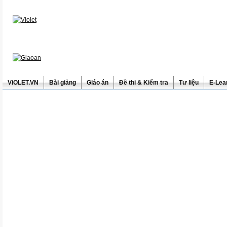
ViOLET.VN
Bài giảng
Giáo án
Đề thi & Kiểm tra
Tư liệu
E-Lea