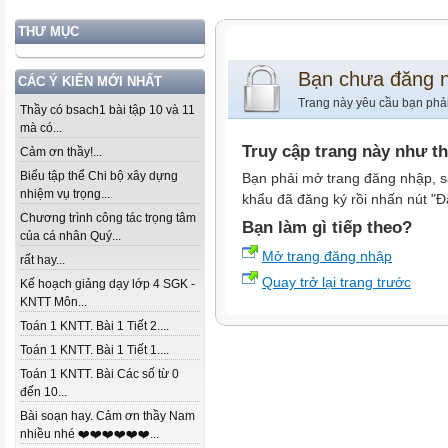
THƯ MỤC
Bạn chưa đăng 
CÁC Ý KIẾN MỚI NHẤT
Trang này yêu cầu bạn phả
Thầy có bsach1 bài tập 10 và 11
mà có...
Truy cập trang này như t
Cảm ơn thầy!...
Biểu tập thể Chi bộ xây dựng
Bạn phải mở trang đăng nhập, s
nhiệm vụ trọng...
khẩu đã đăng ký rồi nhấn nút "Đ
Chương trình công tác trọng tâm
Bạn làm gì tiếp theo?
của cá nhân Quý...
Mở trang đăng nhập
rất hay...
Quay trở lại trang trước
Kế hoạch giảng dạy lớp 4 SGK -
KNTT Môn...
Toán 1 KNTT. Bài 1 Tiết 2....
Toán 1 KNTT. Bài 1 Tiết 1....
Toán 1 KNTT. Bài Các số từ 0
đến 10...
Bài soạn hay. Cảm ơn thầy Nam
nhiều nhé ❤️❤️❤️❤️❤️❤️...