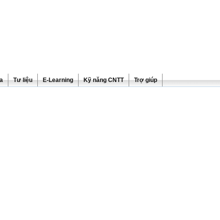
ra
Tư liệu
E-Learning
Kỹ năng CNTT
Trợ giúp