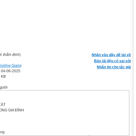
ợc thẩm định
)
Nhấn vào đây để tải về
Báo tài liệu có sai sót
rường Giang
Nhắn tin cho tác giả
' 04-06-2025
5 KB
gười
CẮT
ONG GIA ĐÌNH
ăng