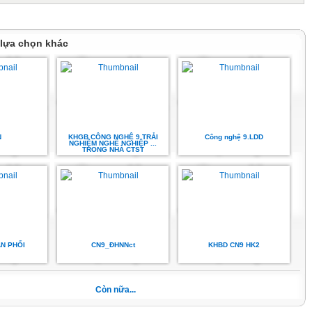
u giảng dạy : SGK và SBT là tài liệu tham khảo chính.
g, phương tiện dạy học : vật thật, tranh ảnh hoặc video clip mô tả một số thiết
iện, thiết bị lấy điện trong gia đình như : cầu dao, aptomat, công tắc, ổ điện,
 lựa chọn khác
ọc sinh
ọc trong SGK.
số thiết bị đóng cắt mạch điện, thiết bị lấy điện trong gia đình.
 TỔ CHỨC CÁC HOẠT ĐỘNG DẠY VÀ HỌC
thích nhu cầu tìm hiểu về thiết bị đóng cắt mạch điện, thiết bị lấy điện trong
N
KHGB CÔNG NGHỆ 9 TRẢI
Công nghệ 9.LDD
h 1.1 và câu hỏi ở phần Mở đầu trong SGK
NGHIỆM NGHỀ NGHIỆP ...
TRONG NHÀ CTST
ầu tìm hiểu về thiết bị đóng cắt mạch điện, thiết bị lấy điện trong gia đình.
ng dạy học : Sử dụng hình thức học tập toàn lớp
ng có liên quan đến việc sử dụng các thiết bị đóng cắt mạch điện, thiết
 gia đình và câu lệnh trong SGK.
c tiêu bài học.
n thức
g cắt mạch điện
N PHỐI
CN9_ĐHNNct
KHBD CN9 HK2
 học sinh mô tả được chức năng, cấu tạo và thông số kĩ thuật của cầu dao đóng
ng gia đình.
 năng, cấu tạo và thông số kĩ thuật của cầu dao đóng cắt mạch điện trong gia
Còn nữa...
ả được chức năng, cấu tạo và thông số kĩ thuật của cầu dao đóng cắt mạch