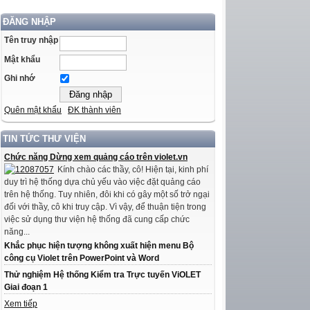
ĐĂNG NHẬP
Tên truy nhập
Mật khẩu
Ghi nhớ
Quên mật khẩu
ĐK thành viên
TIN TỨC THƯ VIỆN
Chức năng Dừng xem quảng cáo trên violet.vn
Kính chào các thầy, cô! Hiện tại, kinh phí
duy trì hệ thống dựa chủ yếu vào việc đặt quảng cáo
trên hệ thống. Tuy nhiên, đôi khi có gây một số trở ngại
đối với thầy, cô khi truy cập. Vì vậy, để thuận tiện trong
việc sử dụng thư viện hệ thống đã cung cấp chức
năng...
Khắc phục hiện tượng không xuất hiện menu Bộ
công cụ Violet trên PowerPoint và Word
Thử nghiệm Hệ thống Kiểm tra Trực tuyến ViOLET
Giai đoạn 1
Xem tiếp