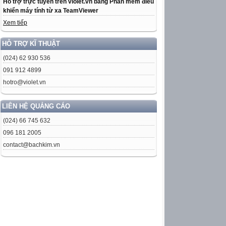
Hỗ trợ trực tuyến trên violet.vn bằng Phần mềm điều
khiển máy tính từ xa TeamViewer
Xem tiếp
HỖ TRỢ KĨ THUẬT
(024) 62 930 536
091 912 4899
hotro@violet.vn
LIÊN HỆ QUẢNG CÁO
(024) 66 745 632
096 181 2005
contact@bachkim.vn