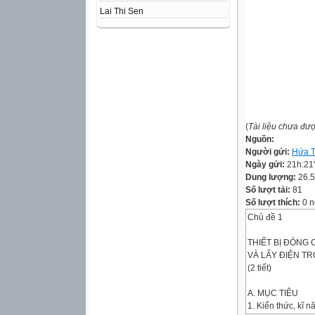
Lai Thi Sen
(
Tài liệu chưa đư
Nguồn:
Người gửi:
Hứa T
Ngày gửi:
21h:21
Dung lượng:
26.
Số lượt tải:
81
Số lượt thích:
0 n
Chủ đề 1
THIẾT BỊ ĐÓNG 
VÀ LẤY ĐIỆN TR
(2 tiết)
A. MỤC TIÊU
1. Kiến thức, kĩ n