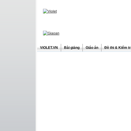
ViOLET.VN
Bài giảng
Giáo án
Đề thi & Kiểm t