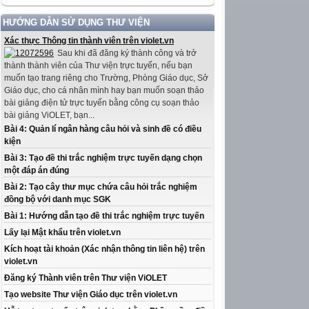
HƯỚNG DẪN SỬ DỤNG THƯ VIỆN
Xác thực Thông tin thành viên trên violet.vn
Sau khi đã đăng ký thành công và trở
thành thành viên của Thư viện trực tuyến, nếu bạn
muốn tạo trang riêng cho Trường, Phòng Giáo dục, Sở
Giáo dục, cho cá nhân mình hay bạn muốn soạn thảo
bài giảng điện tử trực tuyến bằng công cụ soạn thảo
bài giảng ViOLET, bạn...
Bài 4: Quản lí ngân hàng câu hỏi và sinh đề có điều
kiện
Bài 3: Tạo đề thi trắc nghiệm trực tuyến dạng chọn
một đáp án đúng
Bài 2: Tạo cây thư mục chứa câu hỏi trắc nghiệm
đồng bộ với danh mục SGK
Bài 1: Hướng dẫn tạo đề thi trắc nghiệm trực tuyến
Lấy lại Mật khẩu trên violet.vn
Kích hoạt tài khoản (Xác nhận thông tin liên hệ) trên
violet.vn
Đăng ký Thành viên trên Thư viện ViOLET
Tạo website Thư viện Giáo dục trên violet.vn