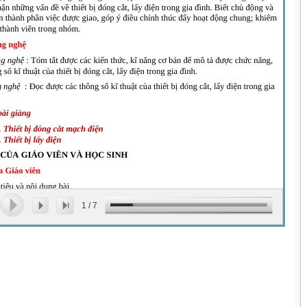
1
/
7