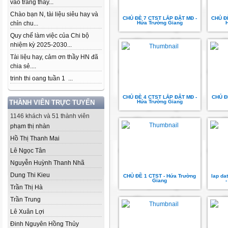
vào trang thầy...
Chào bạn N, tài liệu siêu hay và
CHỦ ĐÈ 7 CTST LẮP ĐẶT MĐ -
CHỦ Đ
chỉn chu...
Hứa Trường Giang
Quy chế làm việc của Chi bộ
nhiệm kỳ 2025-2030...
Tài liệu hay, cảm ơn thầy HN đã
chia sẻ....
trinh thi oang tuần 1 ...
CHỦ ĐÈ 4 CTST LẮP ĐẬT MĐ -
CHỦ Đ
THÀNH VIÊN TRỰC TUYẾN
Hứa Trường Giang
1146 khách và 51 thành viên
phạm thị nhàn
Hồ Thị Thanh Mai
Lê Ngọc Tân
Nguyễn Huỳnh Thanh Nhã
Dung Thi Kieu
CHỦ ĐỀ 1 CTST - Hứa Trường
lap da
Giang
Trần Thị Hà
Trần Trung
Lê Xuân Lợi
Đinh Nguyên Hồng Thủy