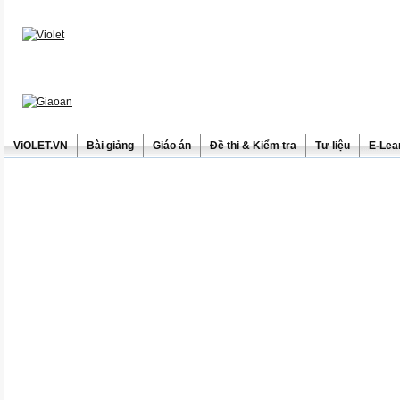
ViOLET.VN
Bài giảng
Giáo án
Đề thi & Kiểm tra
Tư liệu
E-Lea