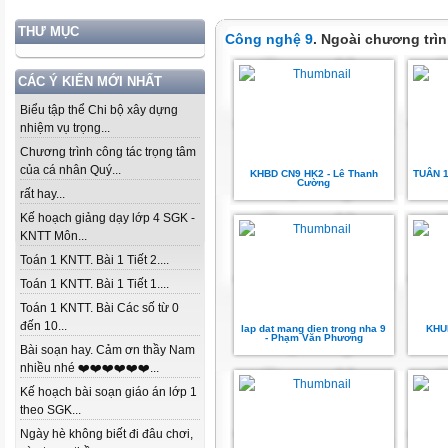
THƯ MỤC
Công nghệ 9
. Ngoài chương trì
CÁC Ý KIẾN MỚI NHẤT
Biểu tập thể Chi bộ xây dựng
nhiệm vụ trọng...
Chương trình công tác trọng tâm
của cá nhân Quý...
KHBD CN9 HK2 - Lê Thanh
TUÂN 1
Cường
rất hay...
Kế hoạch giảng dạy lớp 4 SGK -
KNTT Môn...
Toán 1 KNTT. Bài 1 Tiết 2....
Toán 1 KNTT. Bài 1 Tiết 1....
Toán 1 KNTT. Bài Các số từ 0
đến 10...
lap dat mang dien trong nha 9
KHU
- Phạm Văn Phương
Bài soạn hay. Cảm ơn thầy Nam
nhiều nhé ❤️❤️❤️❤️❤️❤️...
Kế hoạch bài soạn giáo án lớp 1
theo SGK...
Ngày hè không biết đi đâu chơi,