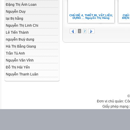
Đặng Thị Ánh Loan
Nguyễn Duy
CHỦ ĐỀ 4, THIẾT BI, VẬT LIỆU,
CHỦ 
DỤNG ... Nguyễn Thị Hằng
ĐIỆN
lại thị hằng
Nguyễn Thị Linh Chi
1
2
Lê Tiến Thành
nguyễn thuỳ dung
Hà Thị Bằng Giang
Trần Tú Anh
Nguyễn Văn Vĩnh
Đỗ Thị Hải Yến
Nguyễn Thanh Luân
©
Đơn vị chủ quản: Cô
Giấy phép mạng 