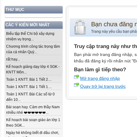
THƯ MỤC
Bạn chưa đăng 
CÁC Ý KIẾN MỚI NHẤT
Trang này yêu cầu bạn phả
Biểu tập thể Chi bộ xây dựng
nhiệm vụ trọng...
Truy cập trang này như t
Chương trình công tác trọng tâm
của cá nhân Quý...
Bạn phải mở trang đăng nhập, s
rất hay...
khẩu đã đăng ký rồi nhấn nút "Đ
Kế hoạch giảng dạy lớp 4 SGK -
Bạn làm gì tiếp theo?
KNTT Môn...
Mở trang đăng nhập
Toán 1 KNTT. Bài 1 Tiết 2....
Quay trở lại trang trước
Toán 1 KNTT. Bài 1 Tiết 1....
Toán 1 KNTT. Bài Các số từ 0
đến 10...
Bài soạn hay. Cảm ơn thầy Nam
nhiều nhé ❤️❤️❤️❤️❤️❤️...
Kế hoạch bài soạn giáo án lớp 1
theo SGK...
Ngày hè không biết đi đâu chơi,