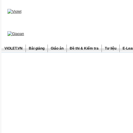
ViOLET.VN
Bài giảng
Giáo án
Đề thi & Kiểm tra
Tư liệu
E-Lea