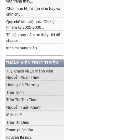
vào trang thầy...
Chào bạn N, tài liệu siêu hay và
chỉn chu...
Quy chế làm việc của Chi bộ
nhiệm kỳ 2025-2030...
Tài liệu hay, cảm ơn thầy HN đã
chia sẻ....
trinh thi oang tuần 1 ...
THÀNH VIÊN TRỰC TUYẾN
731 khách và 19 thành viên
Nguyễn Xuân Thuỷ
Hoàng Hà Phương
Trần Trinh
Trần Thị Thu Thảo
Nguyễn Tuấn Khanh
lê thị huê
Trần Thị Diệp
Phạm phúc hậu
nguyễn thị nga