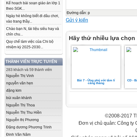
Kế hoạch bài soạn giáo án lớp 1
theo SGK...
Đường dẫn
:
p
Ngày hè không biết đi đâu chơi,
Gửi ý kiến
vào trang thầy...
Chào bạn N, tài liệu siêu hay và
chỉn chu...
Hãy thử nhiều lựa chọn
Quy chế làm việc của Chi bộ
nhiệm kỳ 2025-2030...
THÀNH VIÊN TRỰC TUYẾN
283 khách và 59 thành viên
Nguyễn Thị Vinh
Bài 7 - Ứng phó với tâm lí
CD - B
nguyễn văn hẹn
căng thẳng
đặng kim
bùi xuân khánh
Nguyễn Thị Thoa
Nguyễn Thị Thu Hiền
©2008-2017 Th
Nguyễn thị Phương
Đơn vị chủ quản: Công ty
Đặng dương Phương Trinh
Đinh Văn Năm