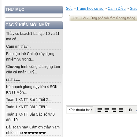
Gốc
>
Trung học cơ sở
>
Cánh Diều
>
Giá
THƯ MỤC
CD - Bài 7: Ứng phó với tâm lí căng thẳng.
CÁC Ý KIẾN MỚI NHẤT
Thầy có bsach1 bài tập 10 và 11
mà có...
Cảm ơn thầy!...
Biểu tập thể Chi bộ xây dựng
nhiệm vụ trọng...
Chương trình công tác trọng tâm
của cá nhân Quý...
rất hay...
Kế hoạch giảng dạy lớp 4 SGK -
KNTT Môn...
Toán 1 KNTT. Bài 1 Tiết 2....
Toán 1 KNTT. Bài 1 Tiết 1....
Kích thước font
Toán 1 KNTT. Bài Các số từ 0
đến 10...
Bài soạn hay. Cảm ơn thầy Nam
nhiều nhé ❤️❤️❤️❤️❤️❤️...