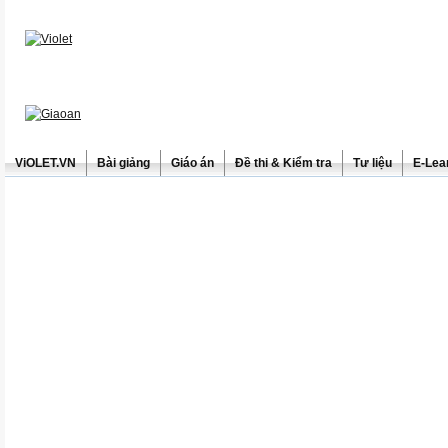
ViOLET.VN
Bài giảng
Giáo án
Đề thi & Kiểm tra
Tư liệu
E-Lea