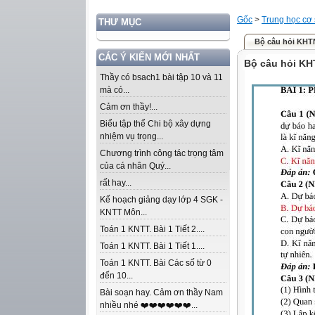
Gốc
>
Trung học cơ
THƯ MỤC
Bộ câu hỏi KHT
CÁC Ý KIẾN MỚI NHẤT
Bộ câu hỏi KH
Thầy có bsach1 bài tập 10 và 11
mà có...
Cảm ơn thầy!...
Biểu tập thể Chi bộ xây dựng
nhiệm vụ trọng...
Chương trình công tác trọng tâm
của cá nhân Quý...
rất hay...
Kế hoạch giảng dạy lớp 4 SGK -
KNTT Môn...
Toán 1 KNTT. Bài 1 Tiết 2....
Toán 1 KNTT. Bài 1 Tiết 1....
Toán 1 KNTT. Bài Các số từ 0
đến 10...
Bài soạn hay. Cảm ơn thầy Nam
nhiều nhé ❤️❤️❤️❤️❤️❤️...