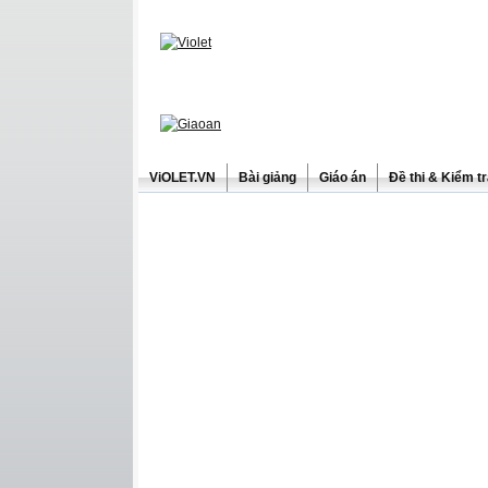
ViOLET.VN
Bài giảng
Giáo án
Đề thi & Kiểm t