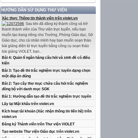
HƯỚNG DẪN SỬ DỤNG THƯ VIỆN
Xác thực Thông tin thành viên trên violet.vn
Sau khi đã đăng ký thành công và trở
thành thành viên của Thư viện trực tuyến, nếu bạn
muốn tạo trang riêng cho Trường, Phòng Giáo dục, Sở
Giáo dục, cho cá nhân mình hay bạn muốn soạn thảo
bài giảng điện tử trực tuyến bằng công cụ soạn thảo
bài giảng ViOLET, bạn...
Bài 4: Quản lí ngân hàng câu hỏi và sinh đề có điều
kiện
Bài 3: Tạo đề thi trắc nghiệm trực tuyến dạng chọn
một đáp án đúng
Bài 2: Tạo cây thư mục chứa câu hỏi trắc nghiệm
đồng bộ với danh mục SGK
Bài 1: Hướng dẫn tạo đề thi trắc nghiệm trực tuyến
Lấy lại Mật khẩu trên violet.vn
Kích hoạt tài khoản (Xác nhận thông tin liên hệ) trên
violet.vn
Đăng ký Thành viên trên Thư viện ViOLET
Tạo website Thư viện Giáo dục trên violet.vn