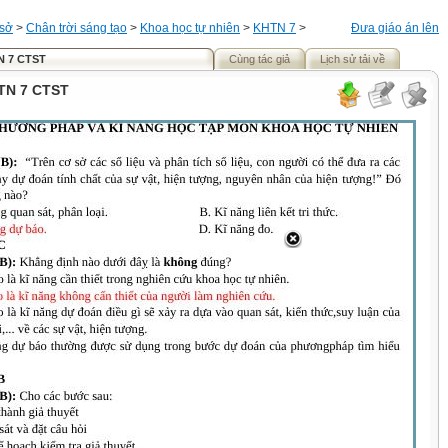
 sở
>
Chân trời sáng tạo
>
Khoa học tự nhiên
>
KHTN 7
>
Đưa giáo án lên
N 7 CTST
Cùng tác giả
Lịch sử tải về
TN 7 CTST