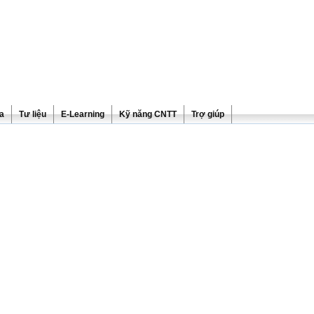
ra
Tư liệu
E-Learning
Kỹ năng CNTT
Trợ giúp