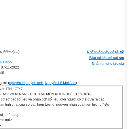
ợc thẩm định
)
Nhấn vào đây để tải về
Báo tài liệu có sai sót
ữu Hạnh
Nhắn tin cho tác giả
' 07-11-2022
 MB
gười (
nguyễn thị quỳnh anh
,
Nguyễn Lê Mai Anh
)
N KHTN LỚP 7
 PHÁP VÀ KĨ NĂNG HỌC TẬP MÔN KHOA HỌC TỰ NHIÊN
 cơ sở các sổ liệu và phân tích số liệu, con người có thể đưa ra các
án tính chất của sự vật, hiện tượng, nguyên nhân của hiện tượng!” Đó
át, phân loại.
 tri thức.
o.