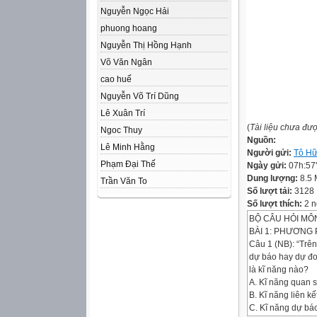
Nguyễn Ngọc Hải
phuong hoang
Nguyễn Thị Hồng Hạnh
Võ Văn Ngân
cao huế
Nguyễn Võ Trí Dũng
Lê Xuân Trí
(
Tài liệu chưa đư
Ngoc Thuy
Nguồn:
Lê Minh Hằng
Người gửi:
Tô H
Phạm Đại Thế
Ngày gửi:
07h:57
Dung lượng:
8.5
Trần Văn To
Số lượt tải:
3128
Số lượt thích:
2 n
BỘ CÂU HỎI MÔ
BÀI 1: PHƯƠNG
Câu 1 (NB): “Trên
dự báo hay dự đo
là kĩ năng nào?
A. Kĩ năng quan s
B. Kĩ năng liên kết
C. Kĩ năng dự bá