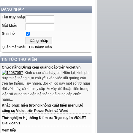
ĐĂNG NHẬP
Tên truy nhập
Mật khẩu
Ghi nhớ
Quên mật khẩu
ĐK thành viên
TIN TỨC THƯ VIỆN
Chức năng Dừng xem quảng cáo trên violet.vn
Kính chào các thầy, cô! Hiện tại, kinh phí
duy trì hệ thống dựa chủ yếu vào việc đặt quảng cáo
trên hệ thống. Tuy nhiên, đôi khi có gây một số trở ngại
đối với thầy, cô khi truy cập. Vì vậy, để thuận tiện trong
việc sử dụng thư viện hệ thống đã cung cấp chức
năng...
Khắc phục hiện tượng không xuất hiện menu Bộ
công cụ Violet trên PowerPoint và Word
Thử nghiệm Hệ thống Kiểm tra Trực tuyến ViOLET
Giai đoạn 1
Xem tiếp