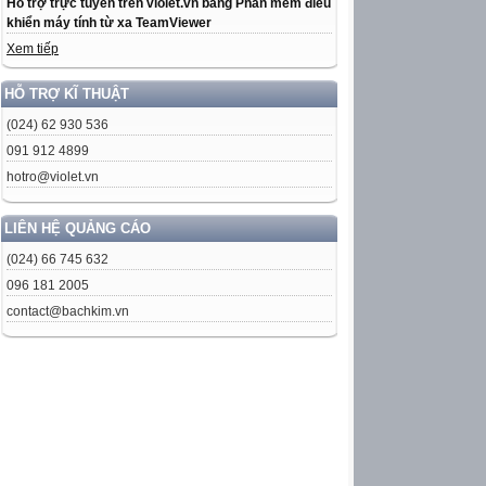
Hỗ trợ trực tuyến trên violet.vn bằng Phần mềm điều
khiển máy tính từ xa TeamViewer
Xem tiếp
HỖ TRỢ KĨ THUẬT
(024) 62 930 536
091 912 4899
hotro@violet.vn
LIÊN HỆ QUẢNG CÁO
(024) 66 745 632
096 181 2005
contact@bachkim.vn