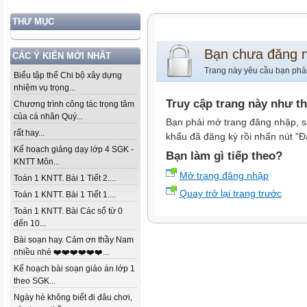
THƯ MỤC
Bạn chưa đăng 
CÁC Ý KIẾN MỚI NHẤT
Trang này yêu cầu bạn phả
Biểu tập thể Chi bộ xây dựng
nhiệm vụ trọng...
Truy cập trang này như t
Chương trình công tác trọng tâm
của cá nhân Quý...
Bạn phải mở trang đăng nhập, s
rất hay...
khẩu đã đăng ký rồi nhấn nút "Đ
Kế hoạch giảng dạy lớp 4 SGK -
Bạn làm gì tiếp theo?
KNTT Môn...
Mở trang đăng nhập
Toán 1 KNTT. Bài 1 Tiết 2....
Quay trở lại trang trước
Toán 1 KNTT. Bài 1 Tiết 1....
Toán 1 KNTT. Bài Các số từ 0
đến 10...
Bài soạn hay. Cảm ơn thầy Nam
nhiều nhé ❤️❤️❤️❤️❤️❤️...
Kế hoạch bài soạn giáo án lớp 1
theo SGK...
Ngày hè không biết đi đâu chơi,