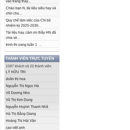
vào trang thầy...
Chào bạn N, tài liệu siêu hay và
chỉn chu...
Quy chế làm việc của Chi bộ
nhiệm kỳ 2025-2030...
Tài liệu hay, cảm ơn thầy HN đã
chia sẻ....
trinh thi oang tuần 1 ...
THÀNH VIÊN TRỰC TUYẾN
1087 khách và 20 thành viên
LÝ HỮU TRI
doãn thị hoa
Nguyễn Thị Ngọc Hà
Võ Dương Nho
Vũ Thị Kim Dung
Nguyễn Huỳnh Thanh Nhã
Hà Thị Bằng Giang
Hoàng Thị Hải Vân
cao việt anh