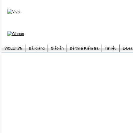
ViOLET.VN
Bài giảng
Giáo án
Đề thi & Kiểm tra
Tư liệu
E-Lea