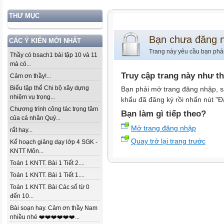
THƯ MỤC
Bạn chưa đăng 
CÁC Ý KIẾN MỚI NHẤT
Trang này yêu cầu bạn phả
Thầy có bsach1 bài tập 10 và 11
mà có...
Truy cập trang này như t
Cảm ơn thầy!...
Biểu tập thể Chi bộ xây dựng
Bạn phải mở trang đăng nhập, s
nhiệm vụ trọng...
khẩu đã đăng ký rồi nhấn nút "Đ
Chương trình công tác trọng tâm
Bạn làm gì tiếp theo?
của cá nhân Quý...
Mở trang đăng nhập
rất hay...
Quay trở lại trang trước
Kế hoạch giảng dạy lớp 4 SGK -
KNTT Môn...
Toán 1 KNTT. Bài 1 Tiết 2....
Toán 1 KNTT. Bài 1 Tiết 1....
Toán 1 KNTT. Bài Các số từ 0
đến 10...
Bài soạn hay. Cảm ơn thầy Nam
nhiều nhé ❤️❤️❤️❤️❤️❤️...