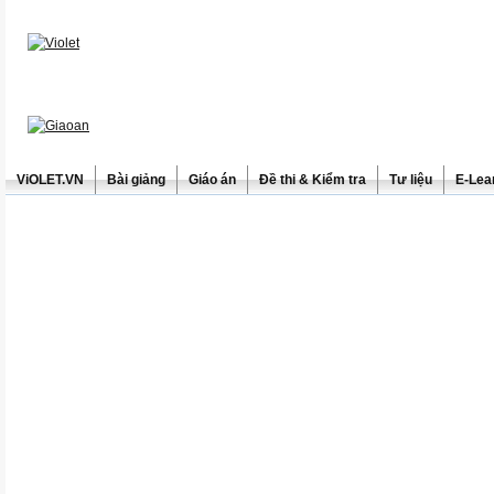
ViOLET.VN
Bài giảng
Giáo án
Đề thi & Kiểm tra
Tư liệu
E-Lea