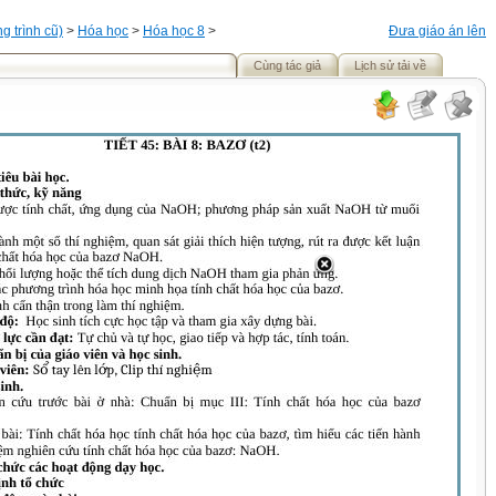
 trình cũ)
>
Hóa học
>
Hóa học 8
>
Đưa giáo án lên
Cùng tác giả
Lịch sử tải về