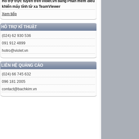
Hỗ trợ trực tuyến trên violet.vn bằng Phần mềm điều
khiển máy tính từ xa TeamViewer
Xem tiếp
HỖ TRỢ KĨ THUẬT
(024) 62 930 536
091 912 4899
hotro@violet.vn
LIÊN HỆ QUẢNG CÁO
(024) 66 745 632
096 181 2005
contact@bachkim.vn