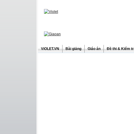
ViOLET.VN
Bài giảng
Giáo án
Đề thi & Kiểm t