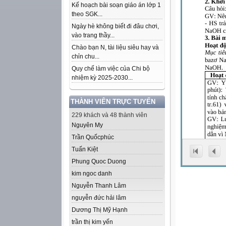
Kế hoạch bài soạn giáo án lớp 1
theo SGK...
Ngày hè không biết đi đâu chơi,
vào trang thầy...
Chào bạn N, tài liệu siêu hay và
chỉn chu...
Quy chế làm việc của Chi bộ
nhiệm kỳ 2025-2030...
THÀNH VIÊN TRỰC TUYẾN
229 khách và 48 thành viên
Nguyên My
Trần Quốcphúc
Tuấn Kiệt
Phung Quoc Duong
kim ngoc danh
Nguyễn Thanh Lâm
nguyễn đức hải lâm
Dương Thị Mỹ Hạnh
trần thị kim yến