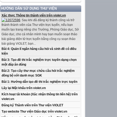
HƯỚNG DẪN SỬ DỤNG THƯ VIỆN
Xác thực Thông tin thành viên trên violet.vn
Sau khi đã đăng ký thành công và trở
thành thành viên của Thư viện trực tuyến, nếu bạn
muốn tạo trang riêng cho Trường, Phòng Giáo dục, Sở
Giáo dục, cho cá nhân mình hay bạn muốn soạn thảo
bài giảng điện tử trực tuyến bằng công cụ soạn thảo
bài giảng ViOLET, bạn...
Bài 4: Quản lí ngân hàng câu hỏi và sinh đề có điều
kiện
Bài 3: Tạo đề thi trắc nghiệm trực tuyến dạng chọn
một đáp án đúng
Bài 2: Tạo cây thư mục chứa câu hỏi trắc nghiệm
đồng bộ với danh mục SGK
Bài 1: Hướng dẫn tạo đề thi trắc nghiệm trực tuyến
Lấy lại Mật khẩu trên violet.vn
Kích hoạt tài khoản (Xác nhận thông tin liên hệ) trên
violet.vn
Đăng ký Thành viên trên Thư viện ViOLET
Tạo website Thư viện Giáo dục trên violet.vn