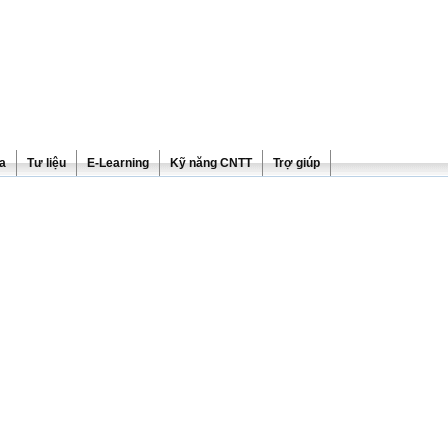
ra
Tư liệu
E-Learning
Kỹ năng CNTT
Trợ giúp