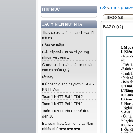
Gốc
>
THCS (Chương
THƯ MỤC
BAZƠ (t2)
CÁC Ý KIẾN MỚI NHẤT
BAZƠ (t2)
Thầy có bsach1 bài tập 10 và 11
mà có...
Cảm ơn thầy!...
Biểu tập thể Chi bộ xây dựng
nhiệm vụ trọng...
Chương trình công tác trọng tâm
của cá nhân Quý...
rất hay...
Kế hoạch giảng dạy lớp 4 SGK -
KNTT Môn...
Toán 1 KNTT. Bài 1 Tiết 2....
Toán 1 KNTT. Bài 1 Tiết 1....
Toán 1 KNTT. Bài Các số từ 0
đến 10...
Bài soạn hay. Cảm ơn thầy Nam
nhiều nhé ❤️❤️❤️❤️❤️❤️...