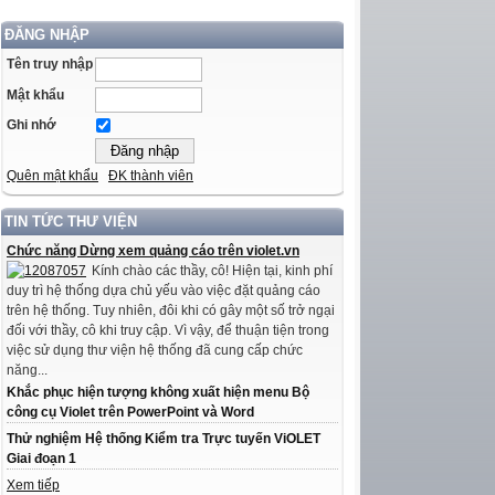
ĐĂNG NHẬP
Tên truy nhập
Mật khẩu
Ghi nhớ
Quên mật khẩu
ĐK thành viên
TIN TỨC THƯ VIỆN
Chức năng Dừng xem quảng cáo trên violet.vn
Kính chào các thầy, cô! Hiện tại, kinh phí
duy trì hệ thống dựa chủ yếu vào việc đặt quảng cáo
trên hệ thống. Tuy nhiên, đôi khi có gây một số trở ngại
đối với thầy, cô khi truy cập. Vì vậy, để thuận tiện trong
việc sử dụng thư viện hệ thống đã cung cấp chức
năng...
Khắc phục hiện tượng không xuất hiện menu Bộ
công cụ Violet trên PowerPoint và Word
Thử nghiệm Hệ thống Kiểm tra Trực tuyến ViOLET
Giai đoạn 1
Xem tiếp