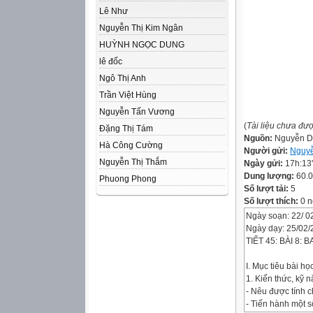
Lê Như
Nguyễn Thị Kim Ngân
HUỲNH NGỌC DUNG
lê đốc
Ngô Thị Anh
Trần Việt Hùng
Nguyễn Tấn Vương
(
Tài liệu chưa đư
Đặng Thị Tám
Nguồn:
Nguyễn D
Hà Công Cường
Người gửi:
Nguy
Nguyễn Thị Thắm
Ngày gửi:
17h:13
Dung lượng:
60.
Phuong Phong
Số lượt tải:
5
Số lượt thích:
0 n
Ngày soạn: 22/ 0
Ngày dạy: 25/02/
TIẾT 45: BÀI 8: B
I. Mục tiêu bài học
1. Kiến thức, kỹ 
- Nêu được tính 
- Tiến hành một số