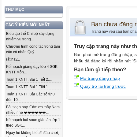
THƯ MỤC
Bạn chưa đăng 
CÁC Ý KIẾN MỚI NHẤT
Trang này yêu cầu bạn phả
Biểu tập thể Chi bộ xây dựng
nhiệm vụ trọng...
Truy cập trang này như t
Chương trình công tác trọng tâm
của cá nhân Quý...
Bạn phải mở trang đăng nhập, s
rất hay...
khẩu đã đăng ký rồi nhấn nút "Đ
Kế hoạch giảng dạy lớp 4 SGK -
Bạn làm gì tiếp theo?
KNTT Môn...
Mở trang đăng nhập
Toán 1 KNTT. Bài 1 Tiết 2....
Quay trở lại trang trước
Toán 1 KNTT. Bài 1 Tiết 1....
Toán 1 KNTT. Bài Các số từ 0
đến 10...
Bài soạn hay. Cảm ơn thầy Nam
nhiều nhé ❤️❤️❤️❤️❤️❤️...
Kế hoạch bài soạn giáo án lớp 1
theo SGK...
Ngày hè không biết đi đâu chơi,