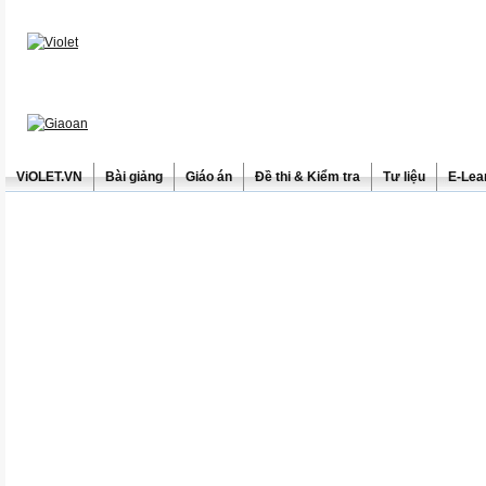
ViOLET.VN
Bài giảng
Giáo án
Đề thi & Kiểm tra
Tư liệu
E-Lea