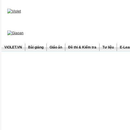
ViOLET.VN
Bài giảng
Giáo án
Đề thi & Kiểm tra
Tư liệu
E-Lea