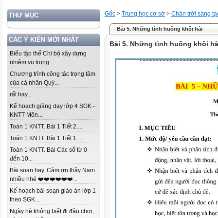
Gốc
>
Trung học cơ sở
>
Chân trời sáng tạ
THƯ MỤC
Bài 5. Những tình huống khôi hài
CÁC Ý KIẾN MỚI NHẤT
Bài 5. Những tình huống khôi hà
Biểu tập thể Chi bộ xây dựng
nhiệm vụ trọng...
Chương trình công tác trọng tâm
của cá nhân Quý...
rất hay...
Kế hoạch giảng dạy lớp 4 SGK -
KNTT Môn...
Toán 1 KNTT. Bài 1 Tiết 2....
Toán 1 KNTT. Bài 1 Tiết 1....
Toán 1 KNTT. Bài Các số từ 0
đến 10...
Bài soạn hay. Cảm ơn thầy Nam
nhiều nhé ❤️❤️❤️❤️❤️❤️...
Kế hoạch bài soạn giáo án lớp 1
theo SGK...
Ngày hè không biết đi đâu chơi,