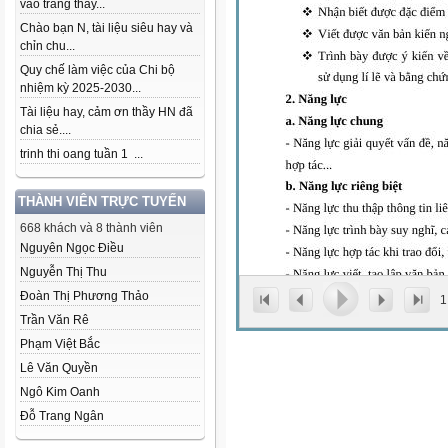
vào trang thầy...
Chào bạn N, tài liệu siêu hay và
chỉn chu...
Quy chế làm việc của Chi bộ
nhiệm kỳ 2025-2030...
Tài liệu hay, cảm ơn thầy HN đã
chia sẻ....
trinh thi oang tuần 1 ...
THÀNH VIÊN TRỰC TUYẾN
668 khách và 8 thành viên
Nguyên Ngọc Điều
Nguyễn Thị Thu
Đoàn Thị Phương Thảo
1
Trần Văn Rê
Phạm Việt Bắc
Lê Văn Quyền
Ngô Kim Oanh
Đỗ Trang Ngân