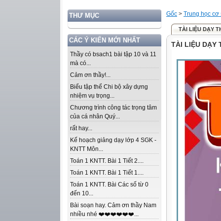
Gốc
>
Trung học cơ
THƯ MỤC
TÀI LIỆU DẠY 
CÁC Ý KIẾN MỚI NHẤT
TÀI LIỆU DẠY
Thầy có bsach1 bài tập 10 và 11
mà có...
Cảm ơn thầy!...
Biểu tập thể Chi bộ xây dựng
nhiệm vụ trọng...
Chương trình công tác trọng tâm
của cá nhân Quý...
rất hay...
Kế hoạch giảng dạy lớp 4 SGK -
KNTT Môn...
Toán 1 KNTT. Bài 1 Tiết 2....
Toán 1 KNTT. Bài 1 Tiết 1....
Toán 1 KNTT. Bài Các số từ 0
đến 10...
Bài soạn hay. Cảm ơn thầy Nam
nhiều nhé ❤️❤️❤️❤️❤️❤️...