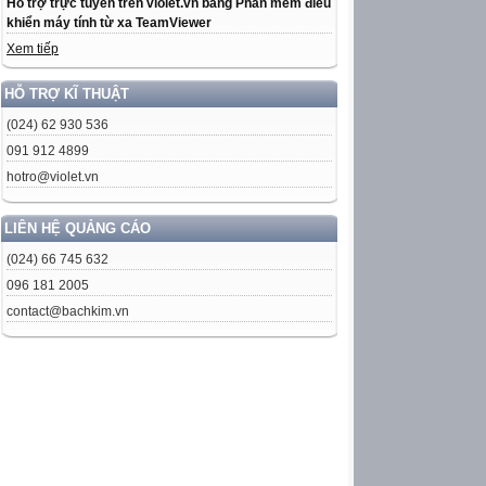
Hỗ trợ trực tuyến trên violet.vn bằng Phần mềm điều
khiển máy tính từ xa TeamViewer
Xem tiếp
HỖ TRỢ KĨ THUẬT
(024) 62 930 536
091 912 4899
hotro@violet.vn
LIÊN HỆ QUẢNG CÁO
(024) 66 745 632
096 181 2005
contact@bachkim.vn