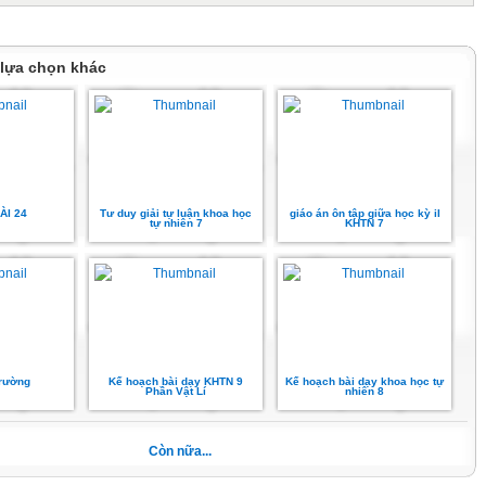
 lựa chọn khác
M
nào dưới đây là không đúng?
oáng sản là tài sản quốc gia.
ÀI 24
Tư duy giải tự luận khoa học
giáo án ôn tập giữa học kỳ iI
ử dụng nguyên liệu phải đảm bảo tính an toàn hiệu quả.
tự nhiên 7
KHTN 7
iệu dồi dào nên có thể khôi phục rất nhanh.
 nguồn khoáng sản có hạn.
g nguyên liệu đảm bảo an toàn và hiệu quả thì nguyên liệu phải được sử
o?
 trên.
 tiên tiến.
 khép kín.
trường
Kế hoạch bài dạy KHTN 9
Kế hoạch bài dạy khoa học tự
Phần Vật Lí
nhiên 8
của tre trong cuộc sống là?
ngôi nhà sàn.
, chiếu.
Còn nữa...
iện.
à cao tầng.