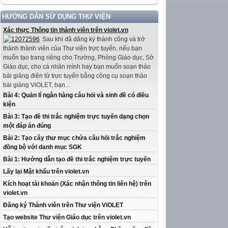
HƯỚNG DẪN SỬ DỤNG THƯ VIỆN
Xác thực Thông tin thành viên trên violet.vn
Sau khi đã đăng ký thành công và trở
thành thành viên của Thư viện trực tuyến, nếu bạn
muốn tạo trang riêng cho Trường, Phòng Giáo dục, Sở
Giáo dục, cho cá nhân mình hay bạn muốn soạn thảo
bài giảng điện tử trực tuyến bằng công cụ soạn thảo
bài giảng ViOLET, bạn...
Bài 4: Quản lí ngân hàng câu hỏi và sinh đề có điều
kiện
Bài 3: Tạo đề thi trắc nghiệm trực tuyến dạng chọn
một đáp án đúng
Bài 2: Tạo cây thư mục chứa câu hỏi trắc nghiệm
đồng bộ với danh mục SGK
Bài 1: Hướng dẫn tạo đề thi trắc nghiệm trực tuyến
Lấy lại Mật khẩu trên violet.vn
Kích hoạt tài khoản (Xác nhận thông tin liên hệ) trên
violet.vn
Đăng ký Thành viên trên Thư viện ViOLET
Tạo website Thư viện Giáo dục trên violet.vn