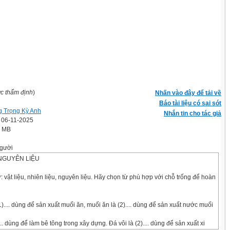
ợc thẩm định
)
Nhấn vào đây để tải về
Báo tài liệu có sai sót
 Trọng Kỳ Anh
Nhắn tin cho tác giả
' 06-11-2025
0 MB
gười
 NGUYÊN LIỆU
: vật liệu, nhiên liệu, nguyên liệu. Hãy chọn từ phù hợp với chỗ trống để hoàn
1).... dùng để sản xuất muối ăn, muối ăn là (2).... dùng để sản xuất nước muối
... dùng để làm bê tông trong xây dựng. Đá vôi là (2).... dùng để sản xuất xi