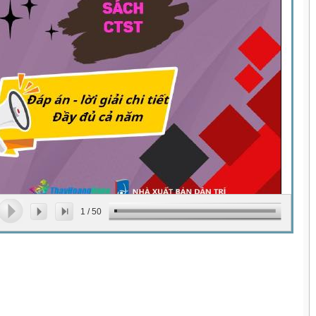
1
/
50