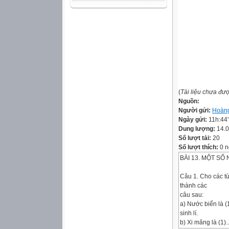
(
Tài liệu chưa đư
Nguồn:
Người gửi:
Hoàng
Ngày gửi:
11h:44
Dung lượng:
14.
Số lượt tải:
20
Số lượt thích:
0 n
BÀI 13. MỘT SỐ
Câu 1. Cho các từ
thành các
câu sau:
a) Nước biển là (
sinh lí.
b) Xi măng là (1).