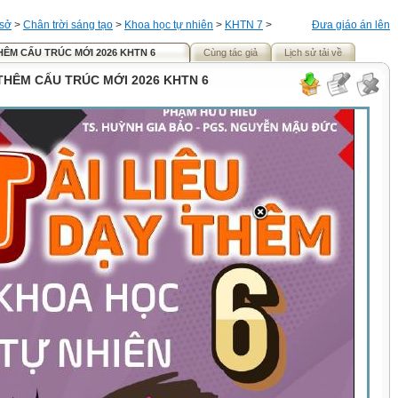
 sở
>
Chân trời sáng tạo
>
Khoa học tự nhiên
>
KHTN 7
>
Đưa giáo án lên
THÊM CẤU TRÚC MỚI 2026 KHTN 6
Cùng tác giả
Lịch sử tải về
 THÊM CẤU TRÚC MỚI 2026 KHTN 6