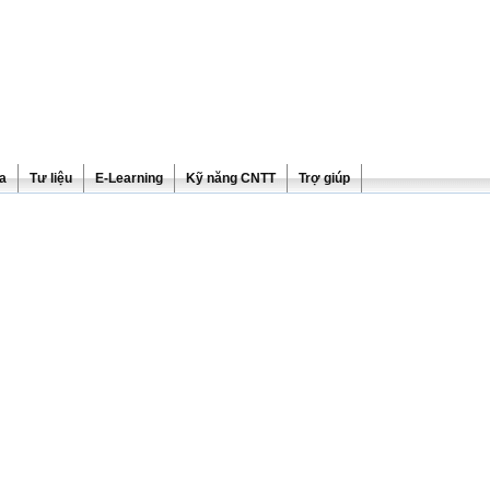
ra
Tư liệu
E-Learning
Kỹ năng CNTT
Trợ giúp