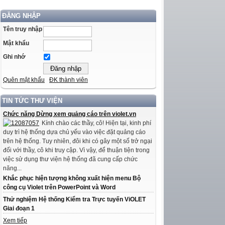
ĐĂNG NHẬP
Tên truy nhập
Mật khẩu
Ghi nhớ
Quên mật khẩu
ĐK thành viên
TIN TỨC THƯ VIỆN
Chức năng Dừng xem quảng cáo trên violet.vn
Kính chào các thầy, cô! Hiện tại, kinh phí
duy trì hệ thống dựa chủ yếu vào việc đặt quảng cáo
trên hệ thống. Tuy nhiên, đôi khi có gây một số trở ngại
đối với thầy, cô khi truy cập. Vì vậy, để thuận tiện trong
việc sử dụng thư viện hệ thống đã cung cấp chức
năng...
Khắc phục hiện tượng không xuất hiện menu Bộ
công cụ Violet trên PowerPoint và Word
Thử nghiệm Hệ thống Kiểm tra Trực tuyến ViOLET
Giai đoạn 1
Xem tiếp