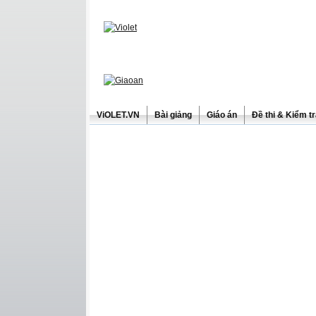
ViOLET.VN
Bài giảng
Giáo án
Đề thi & Kiểm t