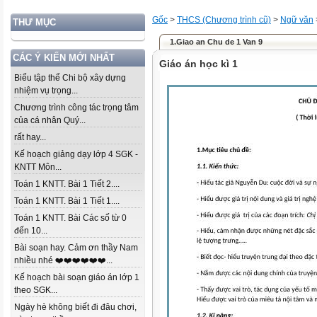
Gốc
>
THCS (Chương trình cũ)
>
Ngữ văn
THƯ MỤC
1.Giao an Chu de 1 Van 9
CÁC Ý KIẾN MỚI NHẤT
Giáo án học kì 1
Biểu tập thể Chi bộ xây dựng
nhiệm vụ trọng...
Chương trình công tác trọng tâm
của cá nhân Quý...
rất hay...
Kế hoạch giảng dạy lớp 4 SGK -
KNTT Môn...
Toán 1 KNTT. Bài 1 Tiết 2....
Toán 1 KNTT. Bài 1 Tiết 1....
Toán 1 KNTT. Bài Các số từ 0
đến 10...
Bài soạn hay. Cảm ơn thầy Nam
nhiều nhé ❤️❤️❤️❤️❤️❤️...
Kế hoạch bài soạn giáo án lớp 1
theo SGK...
Ngày hè không biết đi đâu chơi,