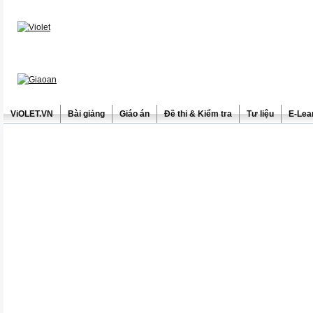
ViOLET.VN
Bài giảng
Giáo án
Đề thi & Kiểm tra
Tư liệu
E-Lea