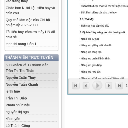
vào trang thầy...
Chào bạn N, tài liệu siêu hay và
chỉn chu...
Quy chế làm việc của Chi bộ
nhiệm kỳ 2025-2030...
Tài liệu hay, cảm ơn thầy HN đã
chia sẻ....
trinh thi oang tuần 1 ...
THÀNH VIÊN TRỰC TUYẾN
508 khách và 17 thành viên
Trần Thị Thu Thảo
Nguyễn Xuân Thuỷ
Nguyễn Tuấn Khanh
1
lê thị huê
Trần Thị Diệp
Phạm phúc hậu
nguyễn thị nga
đào uyên
Lê Thành Công