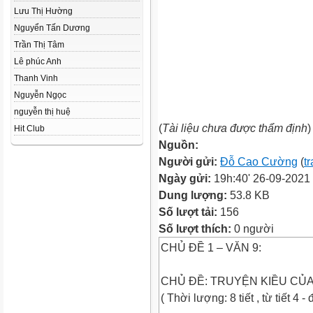
Lưu Thị Hường
Nguyển Tấn Dương
Trần Thị Tâm
Lê phúc Anh
Thanh Vinh
Nguyễn Ngọc
nguyễn thị huệ
(
Tài liệu chưa được thẩm định
)
Hit Club
Nguồn:
Người gửi:
Đỗ Cao Cường
(
t
Ngày gửi:
19h:40' 26-09-2021
Dung lượng:
53.8 KB
Số lượt tải:
156
Số lượt thích:
0 người
CHỦ ĐỀ 1 – VĂN 9:
CHỦ ĐỀ: TRUYỆN KIỀU CỦ
( Thời lượng: 8 tiết , từ tiết 4 - 