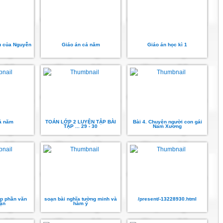
ều của Nguyễn
Giáo án cả năm
Giáo án học kì 1
ả năm
TOÁN LỚP 2 LUYỆN TẬP BÀI
Bài 4. Chuyện người con gái
TẬP ... 29 - 30
Nam Xương
ập phần văn
soạn bài nghĩa tường minh và
/present/-13228930.html
uận
hàm ý