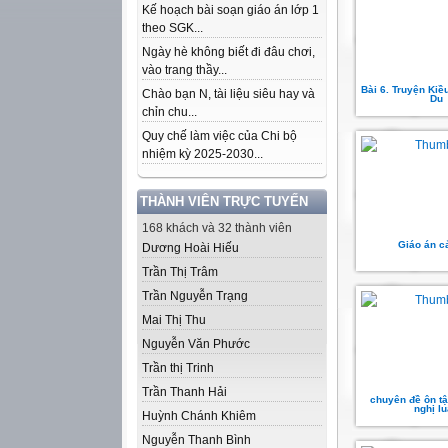
Kế hoạch bài soạn giáo án lớp 1
theo SGK...
Ngày hè không biết đi đâu chơi,
vào trang thầy...
Bài 6. Truyện Ki
Chào bạn N, tài liệu siêu hay và
Du
chỉn chu...
Quy chế làm việc của Chi bộ
nhiệm kỳ 2025-2030...
THÀNH VIÊN TRỰC TUYẾN
168 khách và 32 thành viên
Giáo án c
Dương Hoài Hiếu
Trần Thị Trâm
Trần Nguyễn Trạng
Mai Thị Thu
Nguyễn Văn Phước
Trần thị Trinh
Trần Thanh Hải
chuyên đề ôn t
nghị l
Huỳnh Chánh Khiêm
Nguyễn Thanh Bình