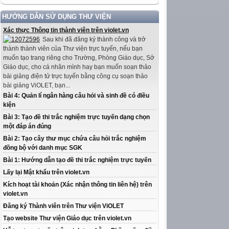
HƯỚNG DẪN SỬ DỤNG THƯ VIỆN
Xác thực Thông tin thành viên trên violet.vn
Sau khi đã đăng ký thành công và trở
thành thành viên của Thư viện trực tuyến, nếu bạn
muốn tạo trang riêng cho Trường, Phòng Giáo dục, Sở
Giáo dục, cho cá nhân mình hay bạn muốn soạn thảo
bài giảng điện tử trực tuyến bằng công cụ soạn thảo
bài giảng ViOLET, bạn...
Bài 4: Quản lí ngân hàng câu hỏi và sinh đề có điều
kiện
Bài 3: Tạo đề thi trắc nghiệm trực tuyến dạng chọn
một đáp án đúng
Bài 2: Tạo cây thư mục chứa câu hỏi trắc nghiệm
đồng bộ với danh mục SGK
Bài 1: Hướng dẫn tạo đề thi trắc nghiệm trực tuyến
Lấy lại Mật khẩu trên violet.vn
Kích hoạt tài khoản (Xác nhận thông tin liên hệ) trên
violet.vn
Đăng ký Thành viên trên Thư viện ViOLET
Tạo website Thư viện Giáo dục trên violet.vn