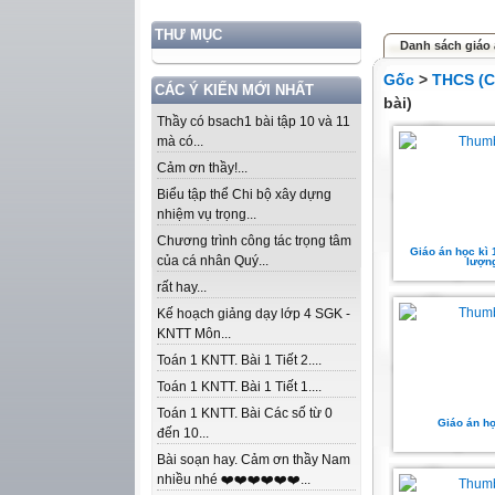
THƯ MỤC
Danh sách giáo 
Gốc
>
THCS (C
CÁC Ý KIẾN MỚI NHẤT
bài)
Thầy có bsach1 bài tập 10 và 11
mà có...
Cảm ơn thầy!...
Biểu tập thể Chi bộ xây dựng
nhiệm vụ trọng...
Chương trình công tác trọng tâm
Giáo án học kì 
của cá nhân Quý...
lượn
rất hay...
Kế hoạch giảng dạy lớp 4 SGK -
KNTT Môn...
Toán 1 KNTT. Bài 1 Tiết 2....
Toán 1 KNTT. Bài 1 Tiết 1....
Toán 1 KNTT. Bài Các số từ 0
Giáo án họ
đến 10...
Bài soạn hay. Cảm ơn thầy Nam
nhiều nhé ❤️❤️❤️❤️❤️❤️...