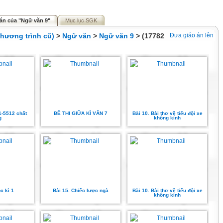
án của "Ngữ văn 9"
Mục lục SGK
hương trình cũ)
>
Ngữ văn
>
Ngữ văn 9
> (17782
Đưa giáo án lên
1-5512 chất
ĐỀ THI GIỮA KÌ VĂN 7
Bài 10. Bài thơ về tiểu đội xe
g
không kính
c kì 1
Bài 15. Chiếc lược ngà
Bài 10. Bài thơ về tiểu đội xe
không kính