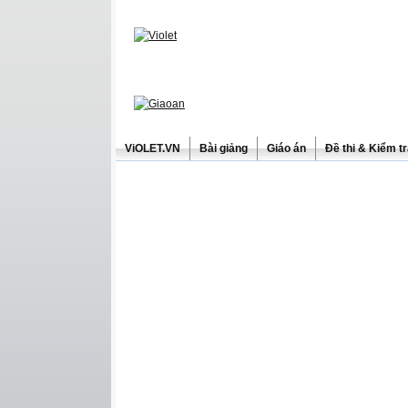
ViOLET.VN
Bài giảng
Giáo án
Đề thi & Kiểm t