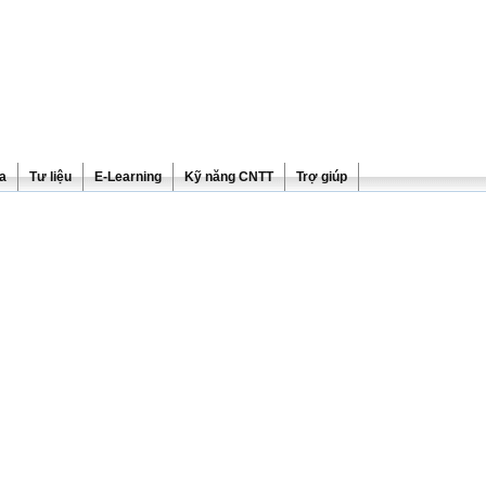
ra
Tư liệu
E-Learning
Kỹ năng CNTT
Trợ giúp