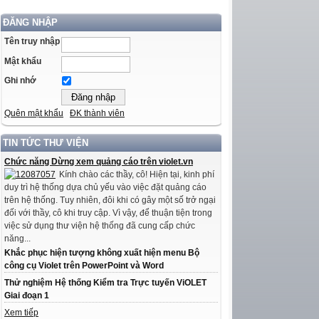
ĐĂNG NHẬP
Tên truy nhập
Mật khẩu
Ghi nhớ
Quên mật khẩu
ĐK thành viên
TIN TỨC THƯ VIỆN
Chức năng Dừng xem quảng cáo trên violet.vn
Kính chào các thầy, cô! Hiện tại, kinh phí
duy trì hệ thống dựa chủ yếu vào việc đặt quảng cáo
trên hệ thống. Tuy nhiên, đôi khi có gây một số trở ngại
đối với thầy, cô khi truy cập. Vì vậy, để thuận tiện trong
việc sử dụng thư viện hệ thống đã cung cấp chức
năng...
Khắc phục hiện tượng không xuất hiện menu Bộ
công cụ Violet trên PowerPoint và Word
Thử nghiệm Hệ thống Kiểm tra Trực tuyến ViOLET
Giai đoạn 1
Xem tiếp