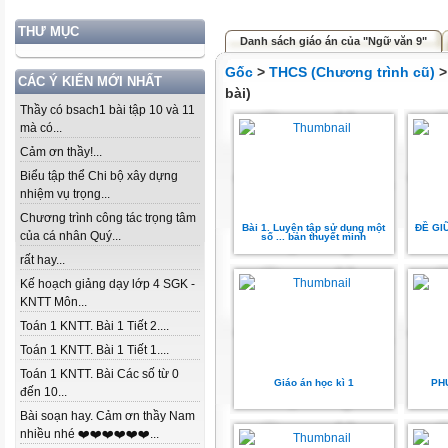
THƯ MỤC
Danh sách giáo án của "Ngữ văn 9"
Gốc
>
THCS (Chương trình cũ)
CÁC Ý KIẾN MỚI NHẤT
bài)
Thầy có bsach1 bài tập 10 và 11
mà có...
Cảm ơn thầy!...
Biểu tập thể Chi bộ xây dựng
nhiệm vụ trọng...
Chương trình công tác trọng tâm
Bài 1. Luyện tập sử dụng một
ĐỀ GI
của cá nhân Quý...
số ... bản thuyết minh
rất hay...
Kế hoạch giảng dạy lớp 4 SGK -
KNTT Môn...
Toán 1 KNTT. Bài 1 Tiết 2....
Toán 1 KNTT. Bài 1 Tiết 1....
Toán 1 KNTT. Bài Các số từ 0
Giáo án học kì 1
PH
đến 10...
Bài soạn hay. Cảm ơn thầy Nam
nhiều nhé ❤️❤️❤️❤️❤️❤️...