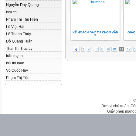
Nguyễn Duy Quang
kim chi
Phạm Thị Thu Hiền
Lê Việt Hải
KẾ HOẠCH DẠY TỰ CHỌN VĂN
GIÁO
Lê Thanh Thủy
9
Đỗ Quang Tuấn
Thái Thị Trúc Ly
...
1
2
7
8
9
10
11
12
1
trần mạnh
bùi thị loan
Võ Quốc Huy
Phạm Thị Yến
©
Đơn vị chủ quản: Cô
Giấy phép mạng 