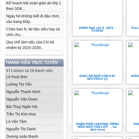
Kế hoạch bài soạn giáo án lớp 1
theo SGK...
Ngày hè không biết đi đâu chơi,
vào trang thầy...
KHDH Ngữ văn 9 -2021 -
Giao
Chào bạn N, tài liệu siêu hay và
CV4040
chỉn chu...
Quy chế làm việc của Chi bộ
nhiệm kỳ 2025-2030...
THÀNH VIÊN TRỰC TUYẾN
471 khách và 28 thành viên
GIÁO ÁN NGỮ VĂN-9-KI
GIÁO
Lê Hoài Đức
N2CV5512 (1)
Lường Thị Yến
Nguyễn Thanh Ninh
Nguyễn Văn Dược
Bùi Thụy Ngân Hà
Trần Thị Kim Hoa
Lò Văn Tâm
PHÂN PHỐI CHƯƠNG TRÌNH
PH
MÔN NGỮ VĂN LỚP ... lục
Nguyễn Thị Oanh
đính kèm)
Dương xuân thanh