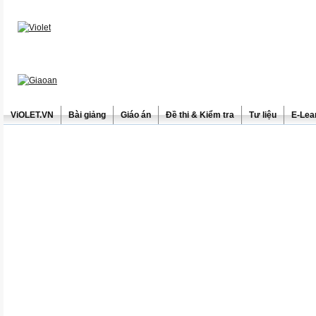
ViOLET.VN
Bài giảng
Giáo án
Đề thi & Kiểm tra
Tư liệu
E-Lea