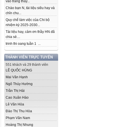
vào trang thầy...
Chào bạn N, tài liệu siêu hay và
chỉn chu...
Quy chế làm việc của Chi bộ
nhiệm kỳ 2025-2030...
Tài liệu hay, cảm ơn thầy HN đã
chia sẻ....
trinh thi oang tuần 1 ...
THÀNH VIÊN TRỰC TUYẾN
551 khách và 29 thành viên
LÊ QUỐC HÙNG
Mai Văn Hạnh
Ngô Thúy Hường
Trần Thị Hải
Cao Xuân Hào
Lê Văn Hòa
Đào Thị Thu Hòa
Phạm Văn Nam
Hoàng Thị Nhung