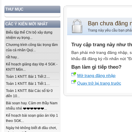
THƯ MỤC
Bạn chưa đăng 
CÁC Ý KIẾN MỚI NHẤT
Trang này yêu cầu bạn phả
Biểu tập thể Chi bộ xây dựng
nhiệm vụ trọng...
Truy cập trang này như t
Chương trình công tác trọng tâm
của cá nhân Quý...
Bạn phải mở trang đăng nhập, s
rất hay...
khẩu đã đăng ký rồi nhấn nút "Đ
Kế hoạch giảng dạy lớp 4 SGK -
Bạn làm gì tiếp theo?
KNTT Môn...
Mở trang đăng nhập
Toán 1 KNTT. Bài 1 Tiết 2....
Quay trở lại trang trước
Toán 1 KNTT. Bài 1 Tiết 1....
Toán 1 KNTT. Bài Các số từ 0
đến 10...
Bài soạn hay. Cảm ơn thầy Nam
nhiều nhé ❤️❤️❤️❤️❤️❤️...
Kế hoạch bài soạn giáo án lớp 1
theo SGK...
Ngày hè không biết đi đâu chơi,