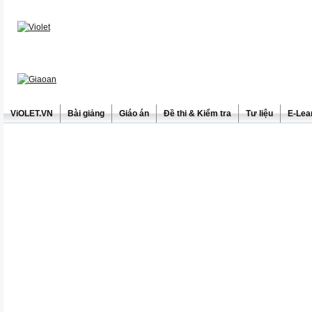
ViOLET.VN
Bài giảng
Giáo án
Đề thi & Kiểm tra
Tư liệu
E-Lea