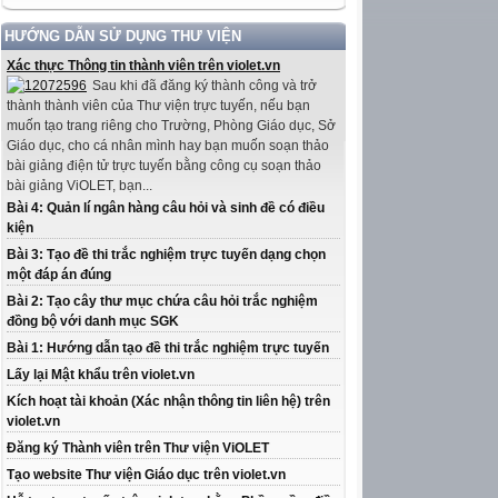
HƯỚNG DẪN SỬ DỤNG THƯ VIỆN
Xác thực Thông tin thành viên trên violet.vn
Sau khi đã đăng ký thành công và trở
thành thành viên của Thư viện trực tuyến, nếu bạn
muốn tạo trang riêng cho Trường, Phòng Giáo dục, Sở
Giáo dục, cho cá nhân mình hay bạn muốn soạn thảo
bài giảng điện tử trực tuyến bằng công cụ soạn thảo
bài giảng ViOLET, bạn...
Bài 4: Quản lí ngân hàng câu hỏi và sinh đề có điều
kiện
Bài 3: Tạo đề thi trắc nghiệm trực tuyến dạng chọn
một đáp án đúng
Bài 2: Tạo cây thư mục chứa câu hỏi trắc nghiệm
đồng bộ với danh mục SGK
Bài 1: Hướng dẫn tạo đề thi trắc nghiệm trực tuyến
Lấy lại Mật khẩu trên violet.vn
Kích hoạt tài khoản (Xác nhận thông tin liên hệ) trên
violet.vn
Đăng ký Thành viên trên Thư viện ViOLET
Tạo website Thư viện Giáo dục trên violet.vn