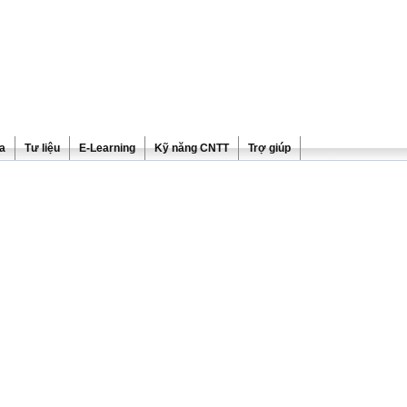
ra
Tư liệu
E-Learning
Kỹ năng CNTT
Trợ giúp