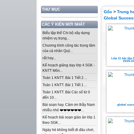
THƯ MỤC
Gốc
>
Trung h
Global Succes
CÁC Ý KIẾN MỚI NHẤT
Biểu tập thể Chi bộ xây dựng
nhiệm vụ trọng...
Chương trình công tác trọng tâm
của cá nhân Quý...
rất hay...
Lớp 11 bài tập 
2026-2
Kế hoạch giảng dạy lớp 4 SGK -
KNTT Môn...
Toán 1 KNTT. Bài 1 Tiết 2....
Toán 1 KNTT. Bài 1 Tiết 1....
Toán 1 KNTT. Bài Các số từ 0
đến 10...
Bài soạn hay. Cảm ơn thầy Nam
global suc
nhiều nhé ❤️❤️❤️❤️❤️❤️...
Kế hoạch bài soạn giáo án lớp 1
theo SGK...
Ngày hè không biết đi đâu chơi,