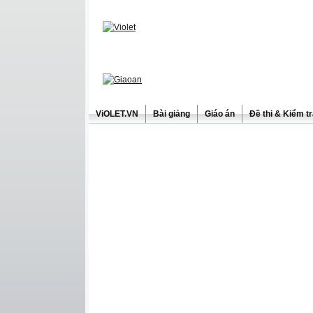
ViOLET.VN
Bài giảng
Giáo án
Đề thi & Kiểm t