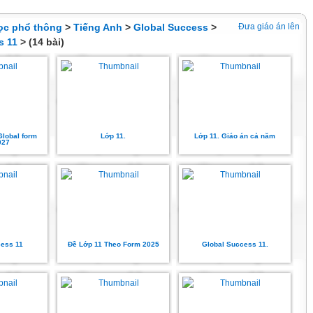
ọc phổ thông
>
Tiếng Anh
>
Global Success
>
Đưa giáo án lên
s 11
> (14 bài)
Global form
Lớp 11.
Lớp 11. Giáo án cả năm
027
cess 11
Đề Lớp 11 Theo Form 2025
Global Success 11.