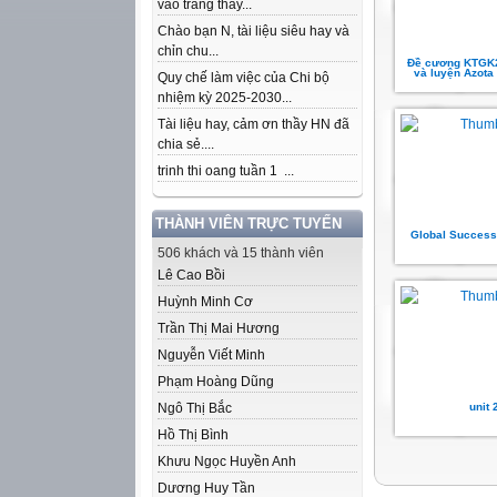
vào trang thầy...
Chào bạn N, tài liệu siêu hay và
chỉn chu...
Đề cương KTGK2
và luyện Azota 
Quy chế làm việc của Chi bộ
nhiệm kỳ 2025-2030...
Tài liệu hay, cảm ơn thầy HN đã
chia sẻ....
trinh thi oang tuần 1 ...
THÀNH VIÊN TRỰC TUYẾN
Global Success 
506 khách và 15 thành viên
Lê Cao Bồi
Huỳnh Minh Cơ
Trần Thị Mai Hương
Nguyễn Viết Minh
Phạm Hoàng Dũng
Ngô Thị Bắc
unit 
Hồ Thị Bình
Khưu Ngọc Huyền Anh
Dương Huy Tần