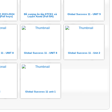
 2023-2024
Đề cương ôn tập KTCK1 và
Global Success 11 - UNIT 9
(Full keys)
Luyện Azota (Full ĐA)
11 - UNIT 8
Global Success 11 - UNIT 8
Global Success 11 - Unit 2
2
Global Success 11 unit 1