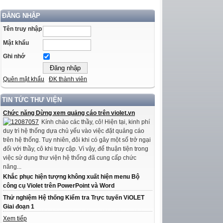
ĐĂNG NHẬP
Tên truy nhập
Mật khẩu
Ghi nhớ
Quên mật khẩu
ĐK thành viên
TIN TỨC THƯ VIỆN
Chức năng Dừng xem quảng cáo trên violet.vn
Kính chào các thầy, cô! Hiện tại, kinh phí
duy trì hệ thống dựa chủ yếu vào việc đặt quảng cáo
trên hệ thống. Tuy nhiên, đôi khi có gây một số trở ngại
đối với thầy, cô khi truy cập. Vì vậy, để thuận tiện trong
việc sử dụng thư viện hệ thống đã cung cấp chức
năng...
Khắc phục hiện tượng không xuất hiện menu Bộ
công cụ Violet trên PowerPoint và Word
Thử nghiệm Hệ thống Kiểm tra Trực tuyến ViOLET
Giai đoạn 1
Xem tiếp