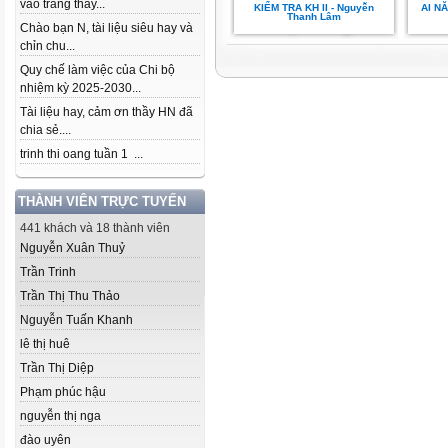
vào trang thầy...
KIỂM TRA KH II - Nguyễn
AI N
Thanh Lâm
Chào bạn N, tài liệu siêu hay và
chỉn chu...
Quy chế làm việc của Chi bộ
nhiệm kỳ 2025-2030...
Tài liệu hay, cảm ơn thầy HN đã
chia sẻ....
trinh thi oang tuần 1 ...
THÀNH VIÊN TRỰC TUYẾN
441 khách và 18 thành viên
Nguyễn Xuân Thuỷ
Trần Trinh
Trần Thị Thu Thảo
Nguyễn Tuấn Khanh
lê thị huê
Trần Thị Diệp
Phạm phúc hậu
nguyễn thị nga
đào uyên