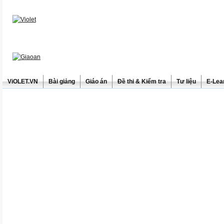
ViOLET.VN
Bài giảng
Giáo án
Đề thi & Kiểm tra
Tư liệu
E-Lea