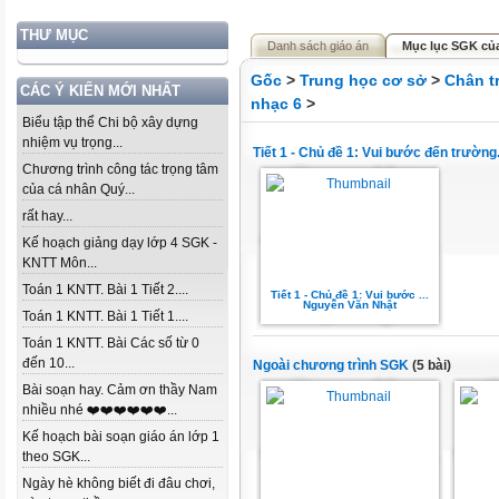
THƯ MỤC
Danh sách giáo án
Mục lục SGK củ
Gốc
>
Trung học cơ sở
>
Chân t
CÁC Ý KIẾN MỚI NHẤT
nhạc 6
>
Biểu tập thể Chi bộ xây dựng
nhiệm vụ trọng...
Tiết 1 - Chủ đề 1: Vui bước đến trường
Chương trình công tác trọng tâm
của cá nhân Quý...
rất hay...
Kế hoạch giảng dạy lớp 4 SGK -
KNTT Môn...
Toán 1 KNTT. Bài 1 Tiết 2....
Tiết 1 - Chủ đề 1: Vui bước ...
Nguyễn Văn Nhật
Toán 1 KNTT. Bài 1 Tiết 1....
Toán 1 KNTT. Bài Các số từ 0
đến 10...
Ngoài chương trình SGK
(5 bài)
Bài soạn hay. Cảm ơn thầy Nam
nhiều nhé ❤️❤️❤️❤️❤️❤️...
Kế hoạch bài soạn giáo án lớp 1
theo SGK...
Ngày hè không biết đi đâu chơi,