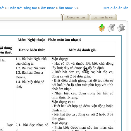
 sở
>
Chân trời sáng tạo
>
Âm nhạc
>
Âm nhạc 6
>
Đưa giáo án lên
Cùng tác giả
Lịch sử tải về
I