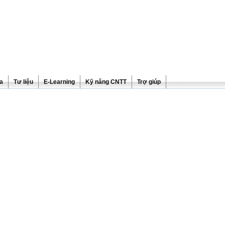
ra
Tư liệu
E-Learning
Kỹ năng CNTT
Trợ giúp