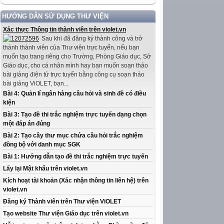
HƯỚNG DẪN SỬ DỤNG THƯ VIỆN
Xác thực Thông tin thành viên trên violet.vn
Sau khi đã đăng ký thành công và trở
thành thành viên của Thư viện trực tuyến, nếu bạn
muốn tạo trang riêng cho Trường, Phòng Giáo dục, Sở
Giáo dục, cho cá nhân mình hay bạn muốn soạn thảo
bài giảng điện tử trực tuyến bằng công cụ soạn thảo
bài giảng ViOLET, bạn...
Bài 4: Quản lí ngân hàng câu hỏi và sinh đề có điều
kiện
Bài 3: Tạo đề thi trắc nghiệm trực tuyến dạng chọn
một đáp án đúng
Bài 2: Tạo cây thư mục chứa câu hỏi trắc nghiệm
đồng bộ với danh mục SGK
Bài 1: Hướng dẫn tạo đề thi trắc nghiệm trực tuyến
Lấy lại Mật khẩu trên violet.vn
Kích hoạt tài khoản (Xác nhận thông tin liên hệ) trên
violet.vn
Đăng ký Thành viên trên Thư viện ViOLET
Tạo website Thư viện Giáo dục trên violet.vn