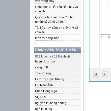
vào trang thầy...
Chào bạn N, tài liệu siêu hay và
chỉn chu...
Quy chế làm việc của Chi bộ
nhiệm kỳ 2025-2030...
Tài liệu hay, cảm ơn thầy HN đã
chia sẻ....
trinh thi oang tuần 1 ...
THÀNH VIÊN TRỰC TUYẾN
829 khách và 12 thành viên
huỳnh kim hoa
cangio18
Thái Khang
Lâm Thị Tuyết Nhung
Dư Nhật Ánh
Phan Hong Nga
VQT GV
nguyễn thị hồng nhung
ngô thị dung