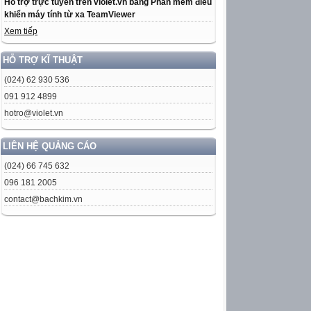
Hỗ trợ trực tuyến trên violet.vn bằng Phần mềm điều
khiển máy tính từ xa TeamViewer
Xem tiếp
HỖ TRỢ KĨ THUẬT
(024) 62 930 536
091 912 4899
hotro@violet.vn
LIÊN HỆ QUẢNG CÁO
(024) 66 745 632
096 181 2005
contact@bachkim.vn