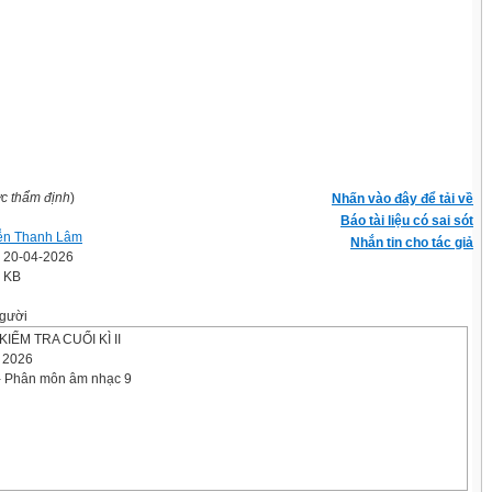
ợc thẩm định
)
Nhấn vào đây để tải về
Báo tài liệu có sai sót
ễn Thanh Lâm
Nhắn tin cho tác giả
' 20-04-2026
6 KB
gười
IỂM TRA CUỐI KÌ II
 2026
- Phân môn âm nhạc 9