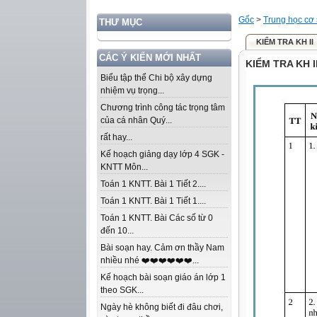
Gốc
>
Trung học cơ
THƯ MỤC
KIỂM TRA KH II
CÁC Ý KIẾN MỚI NHẤT
KIỂM TRA KH I
Biểu tập thể Chi bộ xây dựng
nhiệm vụ trọng...
Chương trình công tác trọng tâm
của cá nhân Quý...
rất hay...
Kế hoạch giảng dạy lớp 4 SGK -
KNTT Môn...
Toán 1 KNTT. Bài 1 Tiết 2....
Toán 1 KNTT. Bài 1 Tiết 1....
Toán 1 KNTT. Bài Các số từ 0
đến 10...
Bài soạn hay. Cảm ơn thầy Nam
nhiều nhé ❤️❤️❤️❤️❤️❤️...
Kế hoạch bài soạn giáo án lớp 1
theo SGK...
Ngày hè không biết đi đâu chơi,