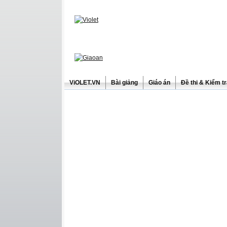
ViOLET.VN
Bài giảng
Giáo án
Đề thi & Kiểm t