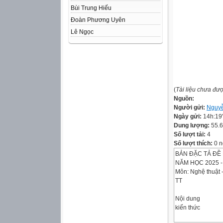
Bùi Trung Hiếu
Đoàn Phương Uyên
Lê Ngọc
(
Tài liệu chưa đư
Nguồn:
Người gửi:
Nguy
Ngày gửi:
14h:19
Dung lượng:
55.
Số lượt tải:
4
Số lượt thích:
0 n
BẢN ĐẶC TẢ ĐỀ K
NĂM HỌC 2025 -
Môn: Nghệ thuật 
TT
Nội dung
kiến thức