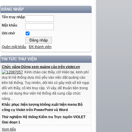
ĐĂNG NHẬP
Tên truy nhập
Mật khẩu
Ghi nhớ
Quên mật khẩu
ĐK thành viên
TIN TỨC THƯ VIỆN
Chức năng Dừng xem quảng cáo trên violet.vn
Kính chào các thầy, cô! Hiện tại, kinh phí
duy trì hệ thống dựa chủ yếu vào việc đặt quảng cáo
trên hệ thống. Tuy nhiên, đôi khi có gây một số trở ngại
đối với thầy, cô khi truy cập. Vì vậy, để thuận tiện trong
việc sử dụng thư viện hệ thống đã cung cấp chức
năng...
Khắc phục hiện tượng không xuất hiện menu Bộ
công cụ Violet trên PowerPoint và Word
Thử nghiệm Hệ thống Kiểm tra Trực tuyến ViOLET
Giai đoạn 1
Xem tiếp