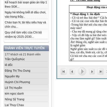
Kế hoạch bài soạn giáo án lớp 1
theo SGK...
Ngày hè không biết đi đâu chơi,
vào trang thầy...
Chào bạn N, tài liệu siêu hay và
chỉn chu...
Quy chế làm việc của Chi bộ
nhiệm kỳ 2025-2030...
THÀNH VIÊN TRỰC TUYẾN
177 khách và 21 thành viên
Trần Quốcphúc
lê đốc
Đặng Thị Thu Dung
Nguyên My
Huỳnh Chi Phương
Lê Thị Huyền
kim ngoc danh
Nông Sỹ Trang
Lai Thuy Chau