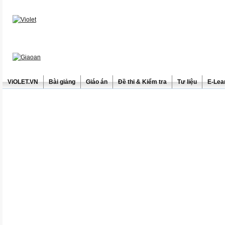
ViOLET.VN
Bài giảng
Giáo án
Đề thi & Kiểm tra
Tư liệu
E-Lea