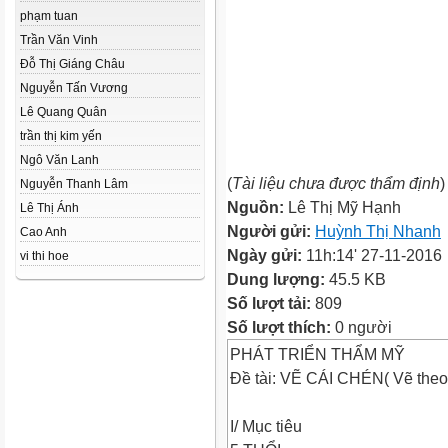
phạm tuan
Trần Văn Vinh
Đỗ Thị Giáng Châu
Nguyễn Tấn Vương
Lê Quang Quân
trần thị kim yến
Ngô Văn Lanh
(
Tài liệu chưa được thẩm định
)
Nguyễn Thanh Lâm
Nguồn:
Lê Thị Mỹ Hạnh
Lê Thị Ánh
Người gửi:
Huỳnh Thị Nhanh
Cao Anh
Ngày gửi:
11h:14' 27-11-2016
vi thi hoe
Dung lượng:
45.5 KB
Số lượt tải:
809
Số lượt thích:
0 người
PHÁT TRIỂN THẨM MỸ
Đề tài: VẼ CÁI CHÉN( Vẽ the
I/ Mục tiêu