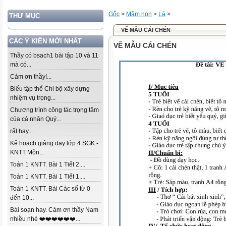
Gốc
>
Mầm non
>
Lá
>
THƯ MỤC
VẼ MẪU CÁI CHÉN
CÁC Ý KIẾN MỚI NHẤT
VẼ MẪU CÁI CHÉN
Thầy có bsach1 bài tập 10 và 11
mà có...
Cảm ơn thầy!...
Biểu tập thể Chi bộ xây dựng
nhiệm vụ trọng...
Chương trình công tác trọng tâm
của cá nhân Quý...
rất hay...
Kế hoạch giảng dạy lớp 4 SGK -
KNTT Môn...
Toán 1 KNTT. Bài 1 Tiết 2....
Toán 1 KNTT. Bài 1 Tiết 1....
Toán 1 KNTT. Bài Các số từ 0
đến 10...
Bài soạn hay. Cảm ơn thầy Nam
nhiều nhé ❤️❤️❤️❤️❤️❤️...