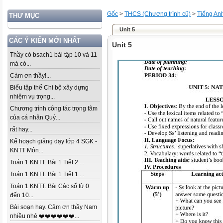
Gốc
>
THCS (Chương trình cũ)
>
Tiếng An
THƯ MỤC
Unit 5
CÁC Ý KIẾN MỚI NHẤT
Unit 5
Thầy có bsach1 bài tập 10 và 11
mà có...
Cảm ơn thầy!...
Biểu tập thể Chi bộ xây dựng
nhiệm vụ trọng...
Chương trình công tác trọng tâm
của cá nhân Quý...
rất hay...
Kế hoạch giảng dạy lớp 4 SGK -
KNTT Môn...
Toán 1 KNTT. Bài 1 Tiết 2....
Toán 1 KNTT. Bài 1 Tiết 1....
Toán 1 KNTT. Bài Các số từ 0
đến 10...
Bài soạn hay. Cảm ơn thầy Nam
nhiều nhé ❤️❤️❤️❤️❤️❤️...