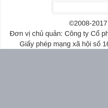
Whole class
©2008-2017 
Đơn vị chủ quản: Công ty Cổ p
Work individually
Giấy phép mạng xã hội số 
Whole class


Getting started
(10’)
Task 1
Aims: Ss will be able to guess