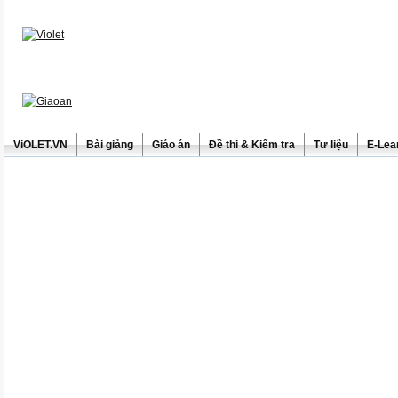
ViOLET.VN
Bài giảng
Giáo án
Đề thi & Kiểm tra
Tư liệu
E-Lea