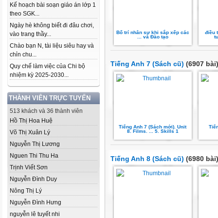
Kế hoạch bài soạn giáo án lớp 1
theo SGK...
Ngày hè không biết đi đâu chơi,
Bố trí nhân sự khi sắp xếp các
điều 
vào trang thầy...
... và Đào tạo
t
Chào bạn N, tài liệu siêu hay và
chỉn chu...
Tiếng Anh 7 (Sách cũ)
(6907 bài
Quy chế làm việc của Chi bộ
nhiệm kỳ 2025-2030...
THÀNH VIÊN TRỰC TUYẾN
513 khách và 36 thành viên
Hồ Thị Hoa Huệ
Tiếng Anh 7 (Sách mới). Unit
Tiế
8. Films. ... 5. Skills 1
Võ Thị Xuân Lý
Nguyễn Thị Lương
Nguen Thi Thu Ha
Tiếng Anh 8 (Sách cũ)
(6980 bài
Trịnh Viết Sơn
Nguyễn Đình Duy
Nông Thị Lý
Nguyễn Đình Hưng
nguyễn lê tuyết nhi