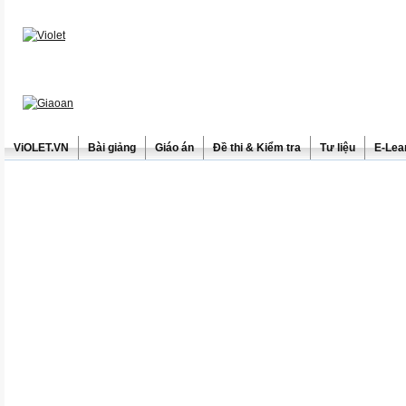
ViOLET.VN
Bài giảng
Giáo án
Đề thi & Kiểm tra
Tư liệu
E-Lea