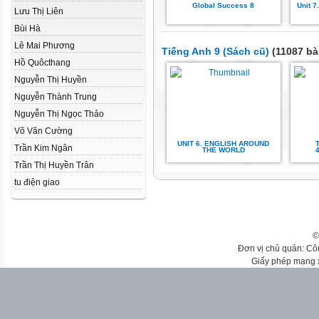
Global Success 8
Unit 7
Lưu Thị Liên
Bùi Hà
Lê Mai Phương
Tiếng Anh 9 (Sách cũ)
(11087 bà
Hồ Quôcthang
Nguyễn Thị Huyền
Nguyễn Thành Trung
Nguyễn Thị Ngọc Thảo
Võ Văn Cường
UNIT 6. ENGLISH AROUND
Trần Kim Ngân
THE WORLD
Trần Thị Huyền Trân
tu điện giao
©
Đơn vị chủ quản: Cô
Giấy phép mạng 