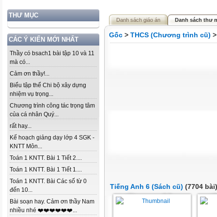
THƯ MỤC
Danh sách giáo án
Danh sách thư 
Gốc
>
THCS (Chương trình cũ)
CÁC Ý KIẾN MỚI NHẤT
Thầy có bsach1 bài tập 10 và 11
mà có...
Cảm ơn thầy!...
Biểu tập thể Chi bộ xây dựng
nhiệm vụ trọng...
Chương trình công tác trọng tâm
của cá nhân Quý...
rất hay...
Kế hoạch giảng dạy lớp 4 SGK -
KNTT Môn...
Toán 1 KNTT. Bài 1 Tiết 2....
Toán 1 KNTT. Bài 1 Tiết 1....
Toán 1 KNTT. Bài Các số từ 0
Tiếng Anh 6 (Sách cũ)
(7704 bài
đến 10...
Bài soạn hay. Cảm ơn thầy Nam
nhiều nhé ❤️❤️❤️❤️❤️❤️...