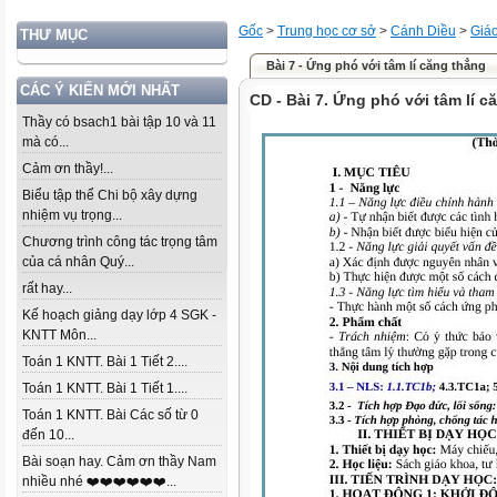
Gốc
>
Trung học cơ sở
>
Cánh Diều
>
Giá
THƯ MỤC
Bài 7 - Ứng phó với tâm lí căng thẳng
CÁC Ý KIẾN MỚI NHẤT
CD - Bài 7. Ứng phó với tâm lí c
Thầy có bsach1 bài tập 10 và 11
mà có...
Cảm ơn thầy!...
Biểu tập thể Chi bộ xây dựng
nhiệm vụ trọng...
Chương trình công tác trọng tâm
của cá nhân Quý...
rất hay...
Kế hoạch giảng dạy lớp 4 SGK -
KNTT Môn...
Toán 1 KNTT. Bài 1 Tiết 2....
Toán 1 KNTT. Bài 1 Tiết 1....
Toán 1 KNTT. Bài Các số từ 0
đến 10...
Bài soạn hay. Cảm ơn thầy Nam
nhiều nhé ❤️❤️❤️❤️❤️❤️...