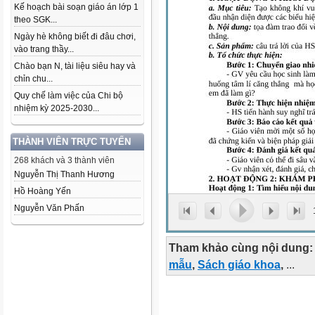
Kế hoạch bài soạn giáo án lớp 1
theo SGK...
Ngày hè không biết đi đâu chơi,
vào trang thầy...
Chào bạn N, tài liệu siêu hay và
chỉn chu...
Quy chế làm việc của Chi bộ
nhiệm kỳ 2025-2030...
THÀNH VIÊN TRỰC TUYẾN
268 khách và 3 thành viên
Nguyễn Thị Thanh Hương
Hồ Hoàng Yến
Nguyễn Văn Phấn
Tham khảo cùng nội dung:
mẫu
,
Sách giáo khoa
,
...