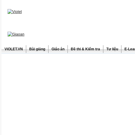
ViOLET.VN
Bài giảng
Giáo án
Đề thi & Kiểm tra
Tư liệu
E-Lea