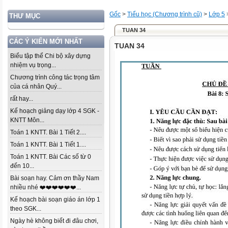
Gốc
>
Tiểu học (Chương trình cũ)
>
Lớp 5
THƯ MỤC
TUAN 34
CÁC Ý KIẾN MỚI NHẤT
TUAN 34
Biểu tập thể Chi bộ xây dựng
nhiệm vụ trọng...
Chương trình công tác trọng tâm
của cá nhân Quý...
rất hay...
Kế hoạch giảng dạy lớp 4 SGK -
KNTT Môn...
Toán 1 KNTT. Bài 1 Tiết 2....
Toán 1 KNTT. Bài 1 Tiết 1....
Toán 1 KNTT. Bài Các số từ 0
đến 10...
Bài soạn hay. Cảm ơn thầy Nam
nhiều nhé ❤️❤️❤️❤️❤️❤️...
Kế hoạch bài soạn giáo án lớp 1
theo SGK...
Ngày hè không biết đi đâu chơi,