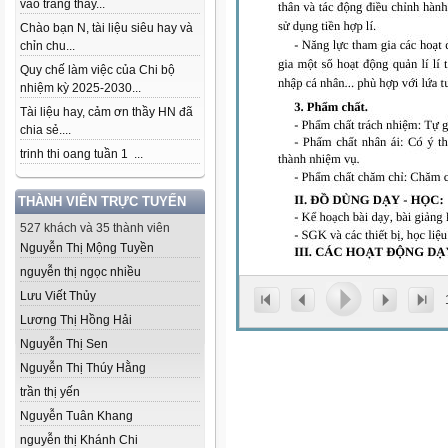
vào trang thầy...
Chào bạn N, tài liệu siêu hay và
chỉn chu...
Quy chế làm việc của Chi bộ
nhiệm kỳ 2025-2030...
Tài liệu hay, cảm ơn thầy HN đã
chia sẻ....
trinh thi oang tuần 1 ...
THÀNH VIÊN TRỰC TUYẾN
527 khách và 35 thành viên
Nguyễn Thị Mộng Tuyền
nguyễn thị ngọc nhiều
Lưu Viết Thủy
Lương Thị Hồng Hải
Nguyễn Thị Sen
Nguyễn Thị Thúy Hằng
trần thị yến
Nguyễn Tuân Khang
nguyễn thị Khánh Chi