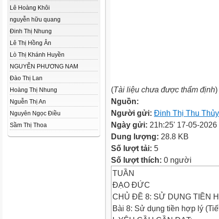
Lê Hoàng Khôi
nguyễn hữu quang
Đinh Thị Nhung
Lê Thị Hồng Ân
Lò Thị Khánh Huyền
NGUYỄN PHƯƠNG NAM
Đào Thị Lan
(
Tài liệu chưa được thẩm định
)
Hoàng Thị Nhung
Nguồn:
Nguễn Thị An
Người gửi:
Đinh Thị Thu Thủy
Nguyên Ngọc Điều
Ngày gửi:
21h:25' 17-05-2026
Sầm Thị Thoa
Dung lượng:
28.8 KB
Số lượt tải:
5
Số lượt thích:
0 người
TUẦN
ĐẠO ĐỨC
CHỦ ĐỀ 8: SỬ DỤNG TIỀN H
Bài 8: Sử dụng tiền hợp lý (Tiế