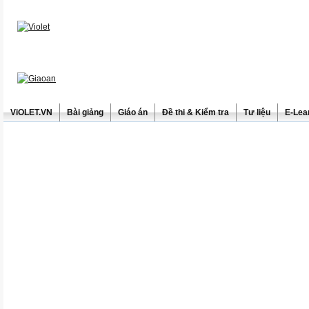
ViOLET.VN
Bài giảng
Giáo án
Đề thi & Kiểm tra
Tư liệu
E-Lea