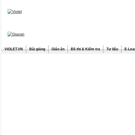
ViOLET.VN
Bài giảng
Giáo án
Đề thi & Kiểm tra
Tư liệu
E-Lea