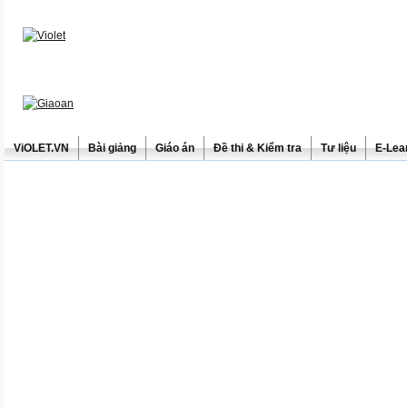
ViOLET.VN
Bài giảng
Giáo án
Đề thi & Kiểm tra
Tư liệu
E-Lea