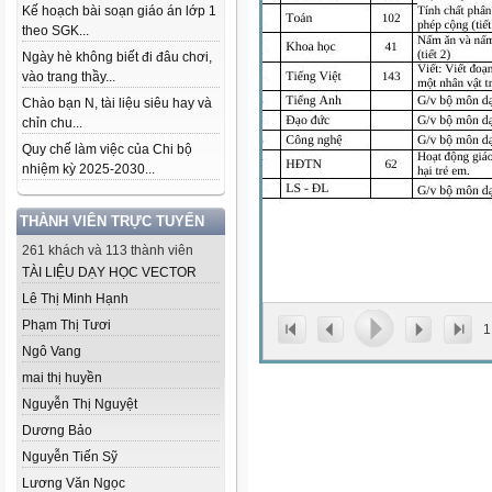
Kế hoạch bài soạn giáo án lớp 1
theo SGK...
Ngày hè không biết đi đâu chơi,
vào trang thầy...
Chào bạn N, tài liệu siêu hay và
chỉn chu...
Quy chế làm việc của Chi bộ
nhiệm kỳ 2025-2030...
THÀNH VIÊN TRỰC TUYẾN
261 khách và 113 thành viên
TÀI LIỆU DẠY HỌC VECTOR
Lê Thị Minh Hạnh
Phạm Thị Tươi
1
Ngô Vang
mai thị huyền
Nguyễn Thị Nguyệt
Dương Bảo
Nguyễn Tiến Sỹ
Lương Văn Ngọc