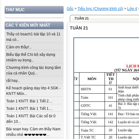
Gốc
>
Tiểu học (Chương trình cũ)
>
Lớp 4
THƯ MỤC
TUẦN 21
CÁC Ý KIẾN MỚI NHẤT
TUẦN 21
Thầy có bsach1 bài tập 10 và 11
mà có...
Cảm ơn thầy!...
Biểu tập thể Chi bộ xây dựng
nhiệm vụ trọng...
Chương trình công tác trọng tâm
của cá nhân Quý...
rất hay...
Kế hoạch giảng dạy lớp 4 SGK -
KNTT Môn...
Toán 1 KNTT. Bài 1 Tiết 2....
Toán 1 KNTT. Bài 1 Tiết 1....
Toán 1 KNTT. Bài Các số từ 0
đến 10...
Bài soạn hay. Cảm ơn thầy Nam
nhiều nhé ❤️❤️❤️❤️❤️❤️...