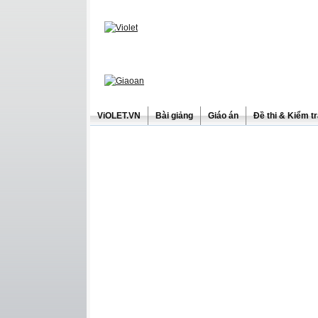
ViOLET.VN
Bài giảng
Giáo án
Đề thi & Kiểm t