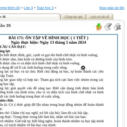
ơng trình cũ)
>
Lớp 3
>
Toán học 3
>
Đưa giáo án lên
n 35
Cùng tác giả
Lịch sử tải về
uần 35