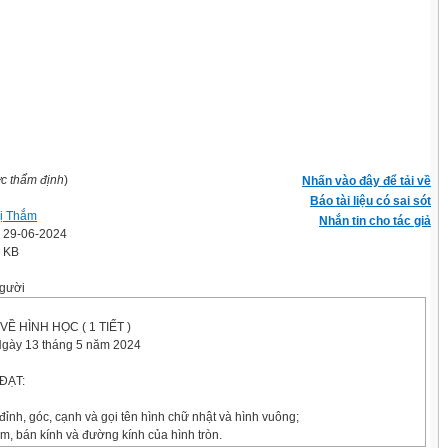
ợc thẩm định
)
Nhấn vào đây để tải về
Báo tài liệu có sai sót
ị Thắm
Nhắn tin cho tác giả
' 29-06-2024
6 KB
gười
VỀ HÌNH HỌC ( 1 TIẾT )
Ngày 13 tháng 5 năm 2024
ĐẠT:
đỉnh, góc, cạnh và gọi tên hình chữ nhật và hình vuông;
m, bán kính và đường kính của hình tròn.