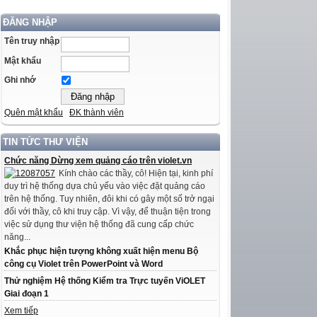
ĐĂNG NHẬP
Tên truy nhập
Mật khẩu
Ghi nhớ
Quên mật khẩu
ĐK thành viên
TIN TỨC THƯ VIỆN
Chức năng Dừng xem quảng cáo trên violet.vn
Kính chào các thầy, cô! Hiện tại, kinh phí
duy trì hệ thống dựa chủ yếu vào việc đặt quảng cáo
trên hệ thống. Tuy nhiên, đôi khi có gây một số trở ngại
đối với thầy, cô khi truy cập. Vì vậy, để thuận tiện trong
việc sử dụng thư viện hệ thống đã cung cấp chức
năng...
Khắc phục hiện tượng không xuất hiện menu Bộ
công cụ Violet trên PowerPoint và Word
Thử nghiệm Hệ thống Kiểm tra Trực tuyến ViOLET
Giai đoạn 1
Xem tiếp