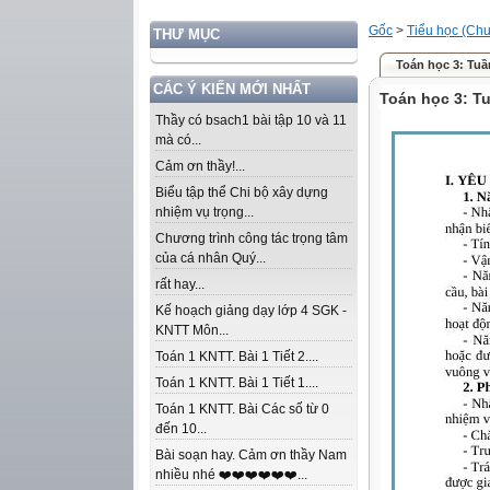
Gốc
>
Tiểu học (Chư
THƯ MỤC
Toán học 3: Tuầ
CÁC Ý KIẾN MỚI NHẤT
Toán học 3: T
Thầy có bsach1 bài tập 10 và 11
mà có...
Cảm ơn thầy!...
Biểu tập thể Chi bộ xây dựng
nhiệm vụ trọng...
Chương trình công tác trọng tâm
của cá nhân Quý...
rất hay...
Kế hoạch giảng dạy lớp 4 SGK -
KNTT Môn...
Toán 1 KNTT. Bài 1 Tiết 2....
Toán 1 KNTT. Bài 1 Tiết 1....
Toán 1 KNTT. Bài Các số từ 0
đến 10...
Bài soạn hay. Cảm ơn thầy Nam
nhiều nhé ❤️❤️❤️❤️❤️❤️...