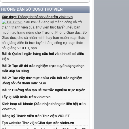
HƯỚNG DẪN SỬ DỤNG THƯ VIỆN
Xác thực Thông tin thành viên trên violet.vn
Sau khi đã đăng ký thành công và trở
thành thành viên của Thư viện trực tuyến, nếu bạn
muốn tạo trang riêng cho Trường, Phòng Giáo dục, Sở
Giáo dục, cho cá nhân mình hay bạn muốn soạn thảo
bài giảng điện tử trực tuyến bằng công cụ soạn thảo
bài giảng ViOLET, bạn...
Bài 4: Quản lí ngân hàng câu hỏi và sinh đề có điều
kiện
Bài 3: Tạo đề thi trắc nghiệm trực tuyến dạng chọn
một đáp án đúng
Bài 2: Tạo cây thư mục chứa câu hỏi trắc nghiệm
đồng bộ với danh mục SGK
Bài 1: Hướng dẫn tạo đề thi trắc nghiệm trực tuyến
Lấy lại Mật khẩu trên violet.vn
Kích hoạt tài khoản (Xác nhận thông tin liên hệ) trên
violet.vn
Đăng ký Thành viên trên Thư viện ViOLET
Tạo website Thư viện Giáo dục trên violet.vn