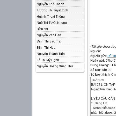
Nguyễn Khả Thanh
Trương Thị Tuyết trinh
Huỳnh Thoại Thông
Ngô Thị Tuyết Nhung
Bích chi
Nguyễn Văn Hân
Đinh Thị Bảo Trân
(
Tài liệu chưa đư
Đinh Thị Hoa
Nguồn:
Nguyễn Thành Tiến
Người gửi:
Đỗ Th
Lê Thị Mỹ Hạnh
Ngày gửi:
07h:45
Dung lượng:
31.
Nguyễn Hoàng Xuân Thư
Số lượt tải:
20
Số lượt thích:
0 n
TUẦN 35
BÀI 171: ÔN TẬP 
Ngày thực hiện: 
I. YÊU CẦU CẦN 
1. Năng lực
- Nhận biết được 
nhận biết được tâ