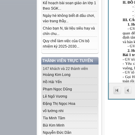
Kế hoạch bài soạn giáo án lớp 1
theo SGK...
Ngày hè không biết đi đâu chơi,
vào trang thầy...
Chào bạn N, tài liệu siêu hay và
chỉn chu...
Quy chế làm việc của Chi bộ
nhiệm kỳ 2025-2030...
THÀNH VIÊN TRỰC TUYẾN
147 khách và 22 thành viên
Hoàng Kim Long
Hồ Hải Yến
Phạm Ngọc Dũng
Lê Ngô Vương
Đặng Thị Ngọc Hoa
võ tường nhi
Tìa Minh Tâm
Bùi Kim Minh
Nguyễn Đức Dân