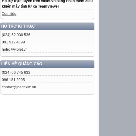
Hỗ trợ trực tuyến trên violet.vn bằng Phần mềm điều
khiển máy tính từ xa TeamViewer
Xem tiếp
HỖ TRỢ KĨ THUẬT
(024) 62 930 536
091 912 4899
hotro@violet.vn
LIÊN HỆ QUẢNG CÁO
(024) 66 745 632
096 181 2005
contact@bachkim.vn