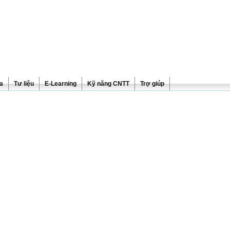
ra
Tư liệu
E-Learning
Kỹ năng CNTT
Trợ giúp