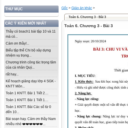
Gốc
>
Giáo án khác
>
THƯ MỤC
Toán 6. Chương 3 - Bài 3
CÁC Ý KIẾN MỚI NHẤT
Toán 6. Chương 3 - Bài 3
Thầy có bsach1 bài tập 10 và 11
mà có...
Cảm ơn thầy!...
Biểu tập thể Chi bộ xây dựng
nhiệm vụ trọng...
Chương trình công tác trọng tâm
của cá nhân Quý...
rất hay...
Kế hoạch giảng dạy lớp 4 SGK -
KNTT Môn...
Toán 1 KNTT. Bài 1 Tiết 2....
Toán 1 KNTT. Bài 1 Tiết 1....
Toán 1 KNTT. Bài Các số từ 0
đến 10...
Bài soạn hay. Cảm ơn thầy Nam
nhiều nhé ❤️❤️❤️❤️❤️❤️...