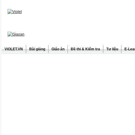
ViOLET.VN
Bài giảng
Giáo án
Đề thi & Kiểm tra
Tư liệu
E-Lea