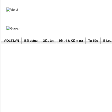
ViOLET.VN
Bài giảng
Giáo án
Đề thi & Kiểm tra
Tư liệu
E-Lea