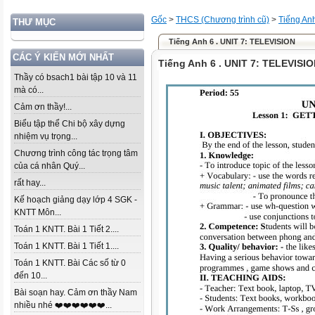
Gốc
>
THCS (Chương trình cũ)
>
Tiếng An
THƯ MỤC
Tiếng Anh 6 . UNIT 7: TELEVISION
CÁC Ý KIẾN MỚI NHẤT
Tiếng Anh 6 . UNIT 7: TELEVISI
Thầy có bsach1 bài tập 10 và 11
mà có...
Cảm ơn thầy!...
Biểu tập thể Chi bộ xây dựng
nhiệm vụ trọng...
Chương trình công tác trọng tâm
của cá nhân Quý...
rất hay...
Kế hoạch giảng dạy lớp 4 SGK -
KNTT Môn...
Toán 1 KNTT. Bài 1 Tiết 2....
Toán 1 KNTT. Bài 1 Tiết 1....
Toán 1 KNTT. Bài Các số từ 0
đến 10...
Bài soạn hay. Cảm ơn thầy Nam
nhiều nhé ❤️❤️❤️❤️❤️❤️...