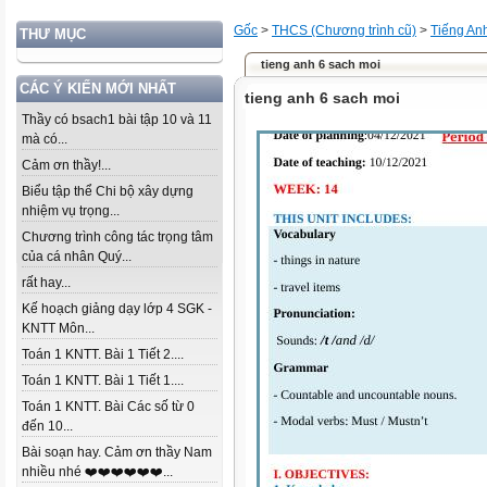
Gốc
>
THCS (Chương trình cũ)
>
Tiếng An
THƯ MỤC
tieng anh 6 sach moi
CÁC Ý KIẾN MỚI NHẤT
tieng anh 6 sach moi
Thầy có bsach1 bài tập 10 và 11
mà có...
Cảm ơn thầy!...
Biểu tập thể Chi bộ xây dựng
nhiệm vụ trọng...
Chương trình công tác trọng tâm
của cá nhân Quý...
rất hay...
Kế hoạch giảng dạy lớp 4 SGK -
KNTT Môn...
Toán 1 KNTT. Bài 1 Tiết 2....
Toán 1 KNTT. Bài 1 Tiết 1....
Toán 1 KNTT. Bài Các số từ 0
đến 10...
Bài soạn hay. Cảm ơn thầy Nam
nhiều nhé ❤️❤️❤️❤️❤️❤️...