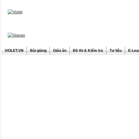
ViOLET.VN
Bài giảng
Giáo án
Đề thi & Kiểm tra
Tư liệu
E-Lea