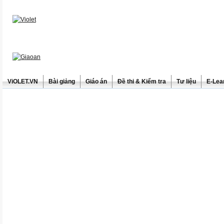
ViOLET.VN
Bài giảng
Giáo án
Đề thi & Kiểm tra
Tư liệu
E-Lea