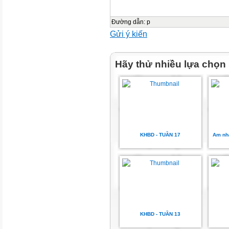
Đường dẫn
:
p
Gửi ý kiến
Hãy thử nhiều lựa chọn
KHBD - TUẦN 17
Am nha
KHBD - TUẦN 13