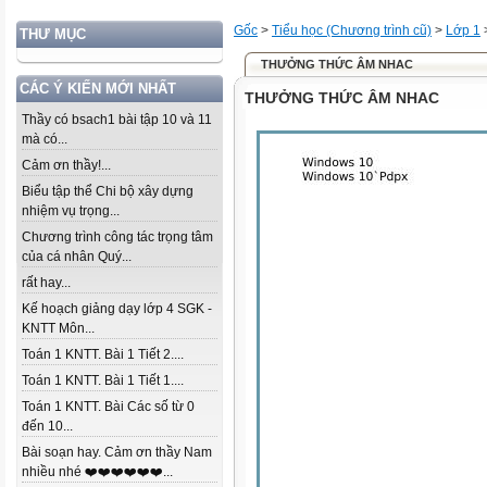
Gốc
>
Tiểu học (Chương trình cũ)
>
Lớp 1
THƯ MỤC
THƯỞNG THỨC ÂM NHAC
CÁC Ý KIẾN MỚI NHẤT
THƯỞNG THỨC ÂM NHAC
Thầy có bsach1 bài tập 10 và 11
mà có...
Cảm ơn thầy!...
Biểu tập thể Chi bộ xây dựng
nhiệm vụ trọng...
Chương trình công tác trọng tâm
của cá nhân Quý...
rất hay...
Kế hoạch giảng dạy lớp 4 SGK -
KNTT Môn...
Toán 1 KNTT. Bài 1 Tiết 2....
Toán 1 KNTT. Bài 1 Tiết 1....
Toán 1 KNTT. Bài Các số từ 0
đến 10...
Bài soạn hay. Cảm ơn thầy Nam
nhiều nhé ❤️❤️❤️❤️❤️❤️...