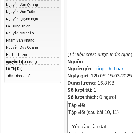
Nguyễn Văn Quang
Nguyễn Văn Tuấn
Nguyễn Quỳnh Nga
Lo Trung Thien
Nguyễn Như hảo
Phạm Văn Khang
Nguyễn Duy Quang
(
Tài liệu chưa được thẩm định
)
Hà Thị Thơm
Nguồn:
nguyễn thị phương
Người gửi:
Tống Thị Loan
Lê Thị Diệp
Ngày gửi:
12h:05' 15-03-2025
Trần Đình Chiểu
Dung lượng:
16.8 KB
Số lượt tải:
1
Số lượt thích:
0 người
Tập viết
Tập viết (sau bài 10, 11)
I. Yêu cầu cần đạt