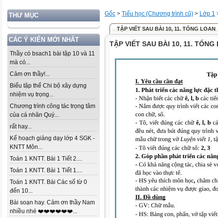
Gốc
>
Tiểu học (Chương trình cũ)
>
Lớp 1
THƯ MỤC
TẬP VIẾT SAU BÀI 10, 11. TỐNG LOAN
CÁC Ý KIẾN MỚI NHẤT
TẬP VIẾT SAU BÀI 10, 11. TỐNG
Thầy có bsach1 bài tập 10 và 11
mà có...
Cảm ơn thầy!...
Biểu tập thể Chi bộ xây dựng
nhiệm vụ trọng...
Chương trình công tác trọng tâm
của cá nhân Quý...
rất hay...
Kế hoạch giảng dạy lớp 4 SGK -
KNTT Môn...
Toán 1 KNTT. Bài 1 Tiết 2....
Toán 1 KNTT. Bài 1 Tiết 1....
Toán 1 KNTT. Bài Các số từ 0
đến 10...
Bài soạn hay. Cảm ơn thầy Nam
nhiều nhé ❤️❤️❤️❤️❤️❤️...