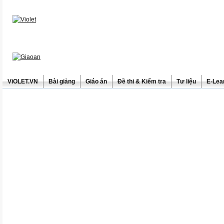
ViOLET.VN
Bài giảng
Giáo án
Đề thi & Kiểm tra
Tư liệu
E-Lea