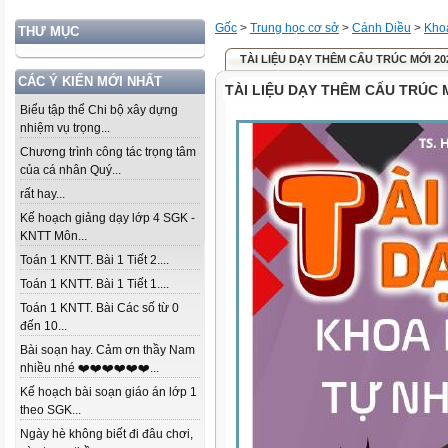
Gốc
>
Trung học cơ sở
>
Cánh Diều
>
Khoa
THƯ MỤC
TÀI LIỆU DẠY THÊM CẤU TRÚC MỚI 20
CÁC Ý KIẾN MỚI NHẤT
TÀI LIỆU DẠY THÊM CẤU TRÚC 
Biểu tập thể Chi bộ xây dựng
nhiệm vụ trọng...
Chương trình công tác trọng tâm
của cá nhân Quý...
rất hay...
Kế hoạch giảng dạy lớp 4 SGK -
KNTT Môn...
Toán 1 KNTT. Bài 1 Tiết 2....
Toán 1 KNTT. Bài 1 Tiết 1....
Toán 1 KNTT. Bài Các số từ 0
đến 10...
Bài soạn hay. Cảm ơn thầy Nam
nhiều nhé ❤️❤️❤️❤️❤️❤️...
Kế hoạch bài soạn giáo án lớp 1
theo SGK...
Ngày hè không biết đi đâu chơi,