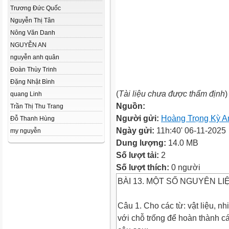
Trương Đức Quốc
Nguyễn Thị Tân
Nông Văn Danh
NGUYỄN AN
nguyễn anh quân
Đoàn Thùy Trinh
Đặng Nhật Bình
(
Tài liệu chưa được thẩm định
)
quang Linh
Nguồn:
Trần Thị Thu Trang
Người gửi:
Hoàng Trọng Kỳ A
Đỗ Thanh Hùng
Ngày gửi:
11h:40' 06-11-2025
my nguyễn
Dung lượng:
14.0 MB
Số lượt tải:
2
Số lượt thích:
0 người
BÀI 13. MỘT SỐ NGUYÊN LI
Câu 1. Cho các từ: vật liệu, n
với chỗ trống để hoàn thành c