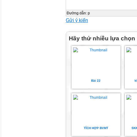
Lúa
Câu 4. Tìm hiểu thông tin bảng
Đường dẫn
:
p
bảng.
Gửi ý kiến
Tính chất
Trạng thái
Hãy thử nhiều lựa chọn
Khả năng tan trong nước
Khả năng tan trong giấm ăn
Nguyên liệu
Bài 22
k
Đá vôi
Tan chậm
Muối ăn
Cát
TÍCH HỢP BVMT
SK
Không tan