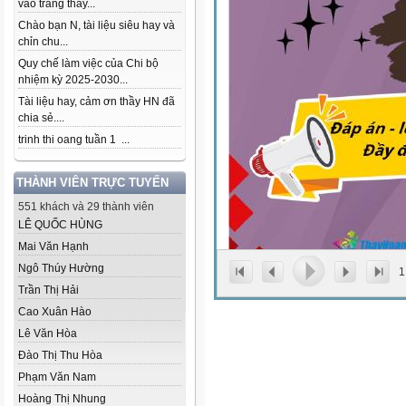
vào trang thầy...
Chào bạn N, tài liệu siêu hay và
chỉn chu...
Quy chế làm việc của Chi bộ
nhiệm kỳ 2025-2030...
Tài liệu hay, cảm ơn thầy HN đã
chia sẻ....
trinh thi oang tuần 1 ...
THÀNH VIÊN TRỰC TUYẾN
551 khách và 29 thành viên
LÊ QUỐC HÙNG
Mai Văn Hạnh
Ngô Thúy Hường
1
Trần Thị Hải
Cao Xuân Hào
Lê Văn Hòa
Đào Thị Thu Hòa
Phạm Văn Nam
Hoàng Thị Nhung