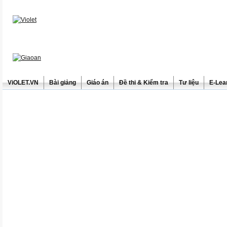
ViOLET.VN
Bài giảng
Giáo án
Đề thi & Kiểm tra
Tư liệu
E-Lea