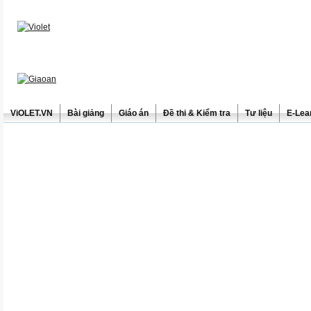
ViOLET.VN
Bài giảng
Giáo án
Đề thi & Kiểm tra
Tư liệu
E-Lea