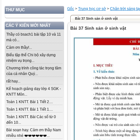
Gốc
>
Trung học cơ sở
>
Chân trời sáng tạ
THƯ MỤC
Bài 37 Sinh sản ớ sinh vật
CÁC Ý KIẾN MỚI NHẤT
Bài 37 Sinh sản ớ sinh vật
Thầy có bsach1 bài tập 10 và 11
mà có...
Cảm ơn thầy!...
Biểu tập thể Chi bộ xây dựng
nhiệm vụ trọng...
Chương trình công tác trọng tâm
của cá nhân Quý...
rất hay...
Kế hoạch giảng dạy lớp 4 SGK -
KNTT Môn...
Toán 1 KNTT. Bài 1 Tiết 2....
Toán 1 KNTT. Bài 1 Tiết 1....
Toán 1 KNTT. Bài Các số từ 0
đến 10...
Bài soạn hay. Cảm ơn thầy Nam
nhiều nhé ❤️❤️❤️❤️❤️❤️...