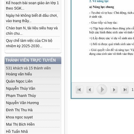
Kế hoạch bài soạn giáo án lớp 1
theo SGK...
Ngày hè không biết đi đâu chơi,
vào trang thầy...
Chào bạn N, tài liệu siêu hay và
chỉn chu...
Quy chế làm việc của Chi bộ
nhiệm kỳ 2025-2030...
THÀNH VIÊN TRỰC TUYẾN
531 khách và 15 thành viên
Hoàng văn hiếu
Quản Ngọc Liên
Nguyễn Thúy Vân
1
Phạm Thanh Thúy
Nguyễn Văn Hương
Đinh Thị Thu Hà
khoa ngoc suyet
Mai Thị Bích Hiền
Hồ Tuấn Nhã