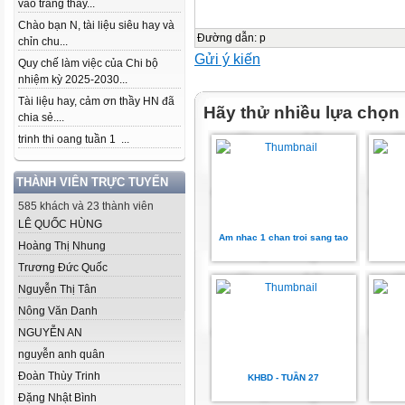
vào trang thầy...
Chào bạn N, tài liệu siêu hay và
Đường dẫn
:
p
chỉn chu...
Gửi ý kiến
Quy chế làm việc của Chi bộ
nhiệm kỳ 2025-2030...
Tài liệu hay, cảm ơn thầy HN đã
Hãy thử nhiều lựa chọn
chia sẻ....
trinh thi oang tuần 1 ...
THÀNH VIÊN TRỰC TUYẾN
585 khách và 23 thành viên
LÊ QUỐC HÙNG
Am nhac 1 chan troi sang tao
Hoàng Thị Nhung
Trương Đức Quốc
Nguyễn Thị Tân
Nông Văn Danh
NGUYỄN AN
nguyễn anh quân
Đoàn Thùy Trinh
KHBD - TUẦN 27
Đặng Nhật Bình