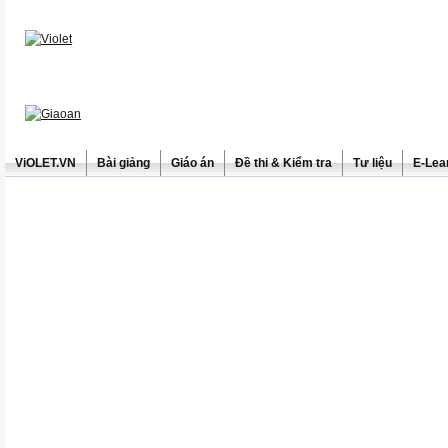
ViOLET.VN
Bài giảng
Giáo án
Đề thi & Kiểm tra
Tư liệu
E-Lea