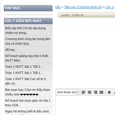
Gốc
>
Tiểu học (Chương trình cũ)
>
Lớp 1
THƯ MỤC
KHBD - TUẦN 26
CÁC Ý KIẾN MỚI NHẤT
Biểu tập thể Chi bộ xây dựng
nhiệm vụ trọng...
Chương trình công tác trọng tâm
của cá nhân Quý...
rất hay...
Kế hoạch giảng dạy lớp 4 SGK -
KNTT Môn...
Toán 1 KNTT. Bài 1 Tiết 2....
Toán 1 KNTT. Bài 1 Tiết 1....
Toán 1 KNTT. Bài Các số từ 0
đến 10...
Bài soạn hay. Cảm ơn thầy Nam
Kích thước font
nhiều nhé ❤️❤️❤️❤️❤️❤️...
Kế hoạch bài soạn giáo án lớp 1
theo SGK...
Ngày hè không biết đi đâu chơi,