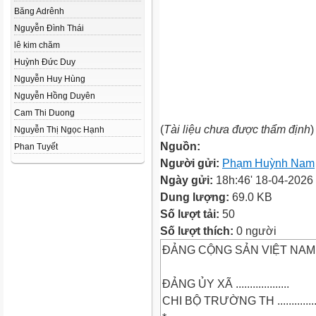
Băng Adrênh
Nguyễn Đình Thái
lê kim chăm
Huỳnh Đức Duy
Nguyễn Huy Hùng
Nguyễn Hồng Duyên
Cam Thi Duong
(
Tài liệu chưa được thẩm định
)
Nguyễn Thị Ngọc Hạnh
Nguồn:
Phan Tuyết
Người gửi:
Phạm Huỳnh Nam
Ngày gửi:
18h:46' 18-04-2026
Dung lượng:
69.0 KB
Số lượt tải:
50
Số lượt thích:
0 người
ĐẢNG CỘNG SẢN VIỆT NAM
ĐẢNG ỦY XÃ ...................
CHI BỘ TRƯỜNG TH ...............