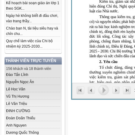
Kế hoạch bài soạn giáo án lớp 1
theo SGK...
Ngày hè không biết đi đâu chơi,
vào trang thầy...
Chào bạn N, tài liệu siêu hay và
chỉn chu...
Quy chế làm việc của Chi bộ
nhiệm kỳ 2025-2030...
THÀNH VIÊN TRỰC TUYẾN
156 khách và 18 thành viên
Đào Tấn Lĩnh
Nguyễn Ngọc Ân
Lê Học Văn
Vũ Thị Hương
Lê Văn Triệu
ĐINH CƯỜNG
Đoàn Doãn Thiếu
Anh Nguyen
Dương Quốc Thông