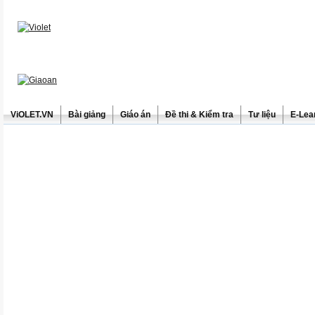
ViOLET.VN
Bài giảng
Giáo án
Đề thi & Kiểm tra
Tư liệu
E-Lea