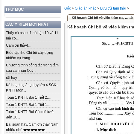
Gốc
>
Giáo án khác
>
Lưu trữ tạm thời
>
THƯ MỤC
Kế hoạch Chi bộ về việc kiểm tra, ... sá
CÁC Ý KIẾN MỚI NHẤT
Kế hoạch Chi bộ về việc kiểm tr
Thầy có bsach1 bài tập 10 và 11
mà có...
Cảm ơn thầy!...
Biểu tập thể Chi bộ xây dựng
nhiệm vụ trọng...
Chương trình công tác trọng tâm
của cá nhân Quý...
rất hay...
Kế hoạch giảng dạy lớp 4 SGK -
KNTT Môn...
Toán 1 KNTT. Bài 1 Tiết 2....
Toán 1 KNTT. Bài 1 Tiết 1....
Toán 1 KNTT. Bài Các số từ 0
đến 10...
Bài soạn hay. Cảm ơn thầy Nam
nhiều nhé ❤️❤️❤️❤️❤️❤️...