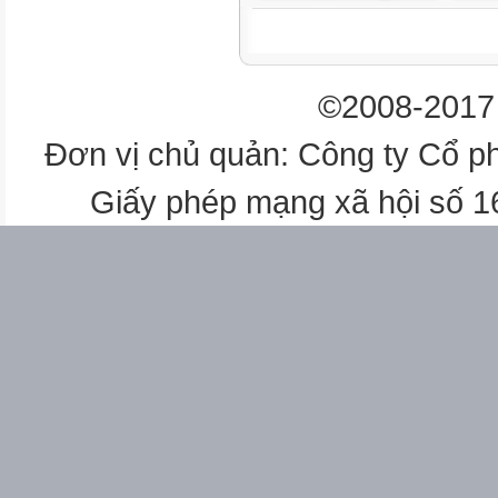
4
1/4/2026
©2008-2017 
5
Đơn vị chủ quản: Công ty Cổ p
2/4/2026
Giấy phép mạng xã hội số 
TÊN BÀI DẠY
ĐỒ DÙNG TIẾT DẠY GHI CH
2 Bài 14. Sử dụng biến trong
trình(tiếp)
Máy chiếu
30/3/2026
3
Chiều 5C