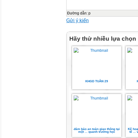
2
Đường dẫn
:
p
Gửi ý kiến
3A
Hãy thử nhiều lựa chọn
3
Chiều 4C
1
KHGD TUẦN 29
4A
2
4B
3
đảm bảo an toàn giao thông tại
Kế hoạ
một ... quanh trường học
tế ..