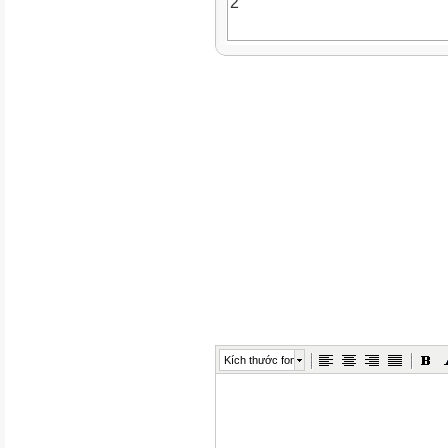
2
Chiều 5A
1
5D
2
5B
3
Chiều 3C
Kích thước font
1
3B