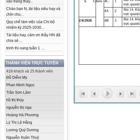
vào trang thầy...
Chào bạn N, tài liệu siêu hay và
chỉn chu...
Quy chế làm việc của Chi bộ
nhiệm kỳ 2025-2030...
Tài liệu hay, cảm ơn thầy HN đã
chia sẻ....
trinh thi oang tuần 1 ...
THÀNH VIÊN TRỰC TUYẾN
428 khách và 25 thành viên
Đỗ Diễm My
Phan Minh Ngọc
Trần Sơn Lâm
hồ thị thúy
nguyễn thị nga
Hoàng Hà Phương
Lý Thị Lệ Hằng
Lương Quý Dương
Nguyễn Xuân Thuỷ