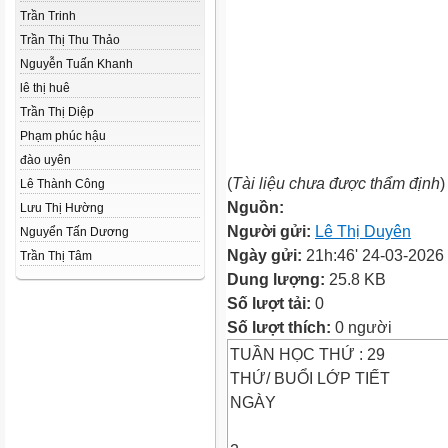
Trần Trinh
Trần Thị Thu Thảo
Nguyễn Tuấn Khanh
lê thị huê
Trần Thị Diệp
Phạm phúc hậu
đào uyên
(
Tài liệu chưa được thẩm định
)
Lê Thành Công
Nguồn:
Lưu Thị Hường
Người gửi:
Lê Thị Duyên
Nguyển Tấn Dương
Ngày gửi:
21h:46' 24-03-2026
Trần Thị Tâm
Dung lượng:
25.8 KB
Số lượt tải:
0
Số lượt thích:
0 người
TUẦN HỌC THỨ : 29
THỨ/ BUỔI LỚP TIẾT
NGÀY