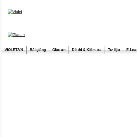
ViOLET.VN
Bài giảng
Giáo án
Đề thi & Kiểm tra
Tư liệu
E-Lea