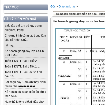
Gốc
>
Giáo án khác
>
THƯ MỤC
Kế hoạch giảng dạy môn tin học - Tuần
CÁC Ý KIẾN MỚI NHẤT
Kế hoạch giảng dạy môn tin học
Biểu tập thể Chi bộ xây dựng
nhiệm vụ trọng...
Chương trình công tác trọng tâm
của cá nhân Quý...
rất hay...
Kế hoạch giảng dạy lớp 4 SGK -
KNTT Môn...
Toán 1 KNTT. Bài 1 Tiết 2....
Toán 1 KNTT. Bài 1 Tiết 1....
Toán 1 KNTT. Bài Các số từ 0
đến 10...
Bài soạn hay. Cảm ơn thầy Nam
nhiều nhé ❤️❤️❤️❤️❤️❤️...
Kế hoạch bài soạn giáo án lớp 1
theo SGK...
Ngày hè không biết đi đâu chơi,