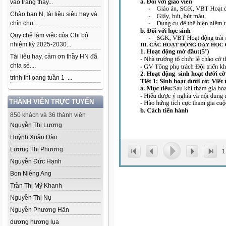
vào trang thầy...
Chào bạn N, tài liệu siêu hay và
chỉn chu...
Quy chế làm việc của Chi bộ
nhiệm kỳ 2025-2030...
Tài liệu hay, cảm ơn thầy HN đã
chia sẻ....
trinh thi oang tuần 1 ...
THÀNH VIÊN TRỰC TUYẾN
850 khách và 36 thành viên
Nguyễn Thị Lượng
Huỳnh Xuân Đào
Lương Thị Phượng
1
Nguyễn Đức Hạnh
Bon Niêng Ang
Trần Thị Mỹ Khanh
Nguyễn Thị Nụ
Nguyễn Phương Hân
dương hương lụa