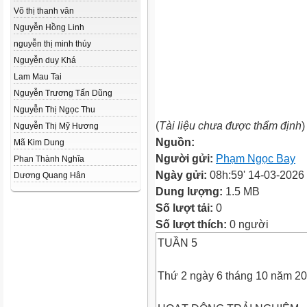
Võ thị thanh vân
Nguyễn Hồng Linh
nguyễn thị minh thúy
Nguyễn duy Khá
Lam Mau Tai
Nguyễn Trương Tấn Dũng
Nguyễn Thị Ngọc Thu
(
Tài liệu chưa được thẩm định
)
Nguyễn Thị Mỹ Hương
Nguồn:
Mã Kim Dung
Người gửi:
Phạm Ngọc Bay
Phan Thành Nghĩa
Ngày gửi:
08h:59' 14-03-2026
Dương Quang Hân
Dung lượng:
1.5 MB
Số lượt tải:
0
Số lượt thích:
0 người
TUẦN 5
Thứ 2 ngày 6 tháng 10 năm 2