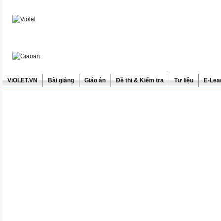
ViOLET.VN
Bài giảng
Giáo án
Đề thi & Kiểm tra
Tư liệu
E-Lea