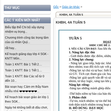
Gốc
>
Giáo án khác
>
THƯ MỤC
KHBH, 4A TUẦN 5
CÁC Ý KIẾN MỚI NHẤT
KHBH, 4A TUẦN 5
Biểu tập thể Chi bộ xây dựng
nhiệm vụ trọng...
Chương trình công tác trọng tâm
của cá nhân Quý...
rất hay...
Kế hoạch giảng dạy lớp 4 SGK -
KNTT Môn...
Toán 1 KNTT. Bài 1 Tiết 2....
Toán 1 KNTT. Bài 1 Tiết 1....
Toán 1 KNTT. Bài Các số từ 0
đến 10...
Bài soạn hay. Cảm ơn thầy Nam
nhiều nhé ❤️❤️❤️❤️❤️❤️...
Kế hoạch bài soạn giáo án lớp 1
theo SGK...
Ngày hè không biết đi đâu chơi,